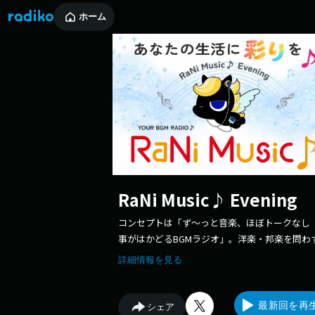
ホーム
RaNi Music♪ Evening
コンセプトは「ず～っと音楽、ほぼトークなし
事がはかどるBGMラジオ」。洋楽・邦楽を問わ
良質な音楽が、ほぼトークなしで流れているの
詳細情報を見る
平日の日中、テレワークや家事、スモールオフ
などでの仕事中に、流しっぱなしにしても邪魔
らない、仕事がはかどるBGMラジオです。
最新回を再
シェア