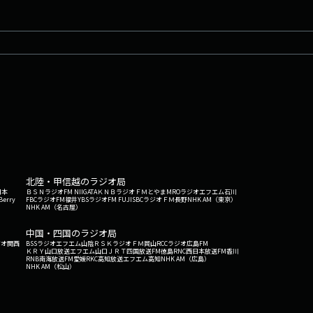
北陸・甲信越のラジオ局
日本
ＢＳＮラジオ
FM NIIGATA
ＫＮＢラジオ
ＦＭとやま
MROラジオ
エフエム石川
Berry
FBCラジオ
FM福井
YBSラジオ
FM FUJI
SBCラジオ
ＦＭ長野
NHK AM（東京）
NHK AM（名古屋）
中国・四国のラジオ局
ジオ関西
BSSラジオ
エフエム山陰
ＲＳＫラジオ
ＦＭ岡山
RCCラジオ
広島FM
ＫＲＹ山口放送
エフエム山口
ＪＲＴ四国放送
FM徳島
RNC西日本放送
FM香川
RNB南海放送
FM愛媛
RKC高知放送
エフエム高知
NHK AM（広島）
NHK AM（松山）