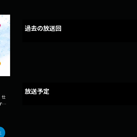
過去の放送回
放送予定
 仕
ず、
で、
ィス
にな
生