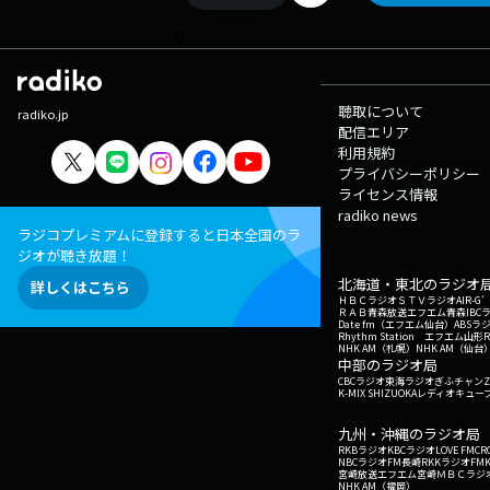
0
聴取について
radiko.jp
配信エリア
利用規約
プライバシーポリシー
ライセンス情報
radiko news
ラジコプレミアムに登録すると日本全国のラ
ジオが聴き放題！
北海道・東北のラジオ
詳しくはこちら
ＨＢＣラジオ
ＳＴＶラジオ
AIR-
ＲＡＢ青森放送
エフエム青森
IBC
Date fm（エフエム仙台）
ABSラ
Rhythm Station エフエム山形
NHK AM（札幌）
NHK AM（仙台
中部のラジオ局
CBCラジオ
東海ラジオ
ぎふチャン
Z
K-MIX SHIZUOKA
レディオキューブ
九州・沖縄のラジオ局
RKBラジオ
KBCラジオ
LOVE FM
CR
NBCラジオ
FM長崎
RKKラジオ
FM
宮崎放送
エフエム宮崎
ＭＢＣラジ
NHK AM（福岡）