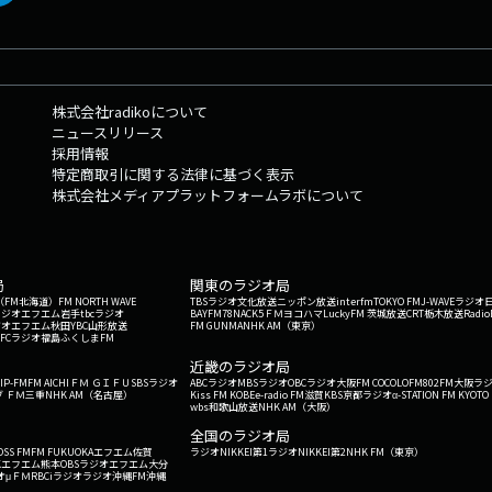
株式会社radikoについて
ニュースリリース
採用情報
特定商取引に関する法律に基づく表示
株式会社メディアプラットフォームラボについて
局
関東のラジオ局
G'（FM北海道）
FM NORTH WAVE
TBSラジオ
文化放送
ニッポン放送
interfm
TOKYO FM
J-WAVE
ラジオ
ラジオ
エフエム岩手
tbcラジオ
BAYFM78
NACK5
ＦＭヨコハマ
LuckyFM 茨城放送
CRT栃木放送
Radio
ジオ
エフエム秋田
YBC山形放送
FM GUNMA
NHK AM（東京）
RFCラジオ福島
ふくしまFM
）
近畿のラジオ局
IP-FM
FM AICHI
ＦＭ ＧＩＦＵ
SBSラジオ
ABCラジオ
MBSラジオ
OBCラジオ大阪
FM COCOLO
FM802
FM大阪
ラ
 ＦＭ三重
NHK AM（名古屋）
Kiss FM KOBE
e-radio FM滋賀
KBS京都ラジオ
α-STATION FM KYOTO
wbs和歌山放送
NHK AM（大阪）
全国のラジオ局
OSS FM
FM FUKUOKA
エフエム佐賀
ラジオNIKKEI第1
ラジオNIKKEI第2
NHK FM（東京）
Kエフエム熊本
OBSラジオ
エフエム大分
オ
μＦＭ
RBCiラジオ
ラジオ沖縄
FM沖縄