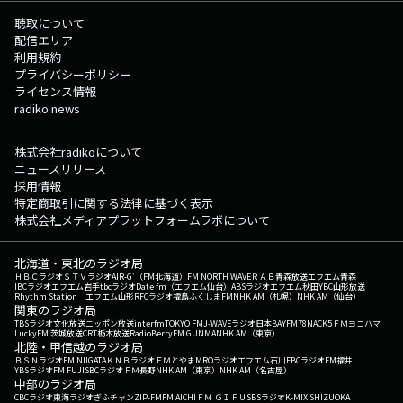
聴取について
配信エリア
利用規約
プライバシーポリシー
ライセンス情報
radiko news
株式会社radikoについて
ニュースリリース
採用情報
特定商取引に関する法律に基づく表示
株式会社メディアプラットフォームラボについて
北海道・東北のラジオ局
ＨＢＣラジオ
ＳＴＶラジオ
AIR-G'（FM北海道）
FM NORTH WAVE
ＲＡＢ青森放送
エフエム青森
IBCラジオ
エフエム岩手
tbcラジオ
Date fm（エフエム仙台）
ABSラジオ
エフエム秋田
YBC山形放送
Rhythm Station エフエム山形
RFCラジオ福島
ふくしまFM
NHK AM（札幌）
NHK AM（仙台）
関東のラジオ局
TBSラジオ
文化放送
ニッポン放送
interfm
TOKYO FM
J-WAVE
ラジオ日本
BAYFM78
NACK5
ＦＭヨコハマ
LuckyFM 茨城放送
CRT栃木放送
RadioBerry
FM GUNMA
NHK AM（東京）
北陸・甲信越のラジオ局
ＢＳＮラジオ
FM NIIGATA
ＫＮＢラジオ
ＦＭとやま
MROラジオ
エフエム石川
FBCラジオ
FM福井
YBSラジオ
FM FUJI
SBCラジオ
ＦＭ長野
NHK AM（東京）
NHK AM（名古屋）
中部のラジオ局
CBCラジオ
東海ラジオ
ぎふチャン
ZIP-FM
FM AICHI
ＦＭ ＧＩＦＵ
SBSラジオ
K-MIX SHIZUOKA