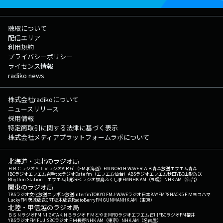
聴取について
配信エリア
利用規約
プライバシーポリシー
ライセンス情報
radiko news
株式会社radikoについて
ニュースリリース
採用情報
特定商取引に関する法律に基づく表示
株式会社メディアプラットフォームラボについて
北海道・東北のラジオ局
ＨＢＣラジオ
ＳＴＶラジオ
AIR-G'（FM北海道）
FM NORTH WAVE
ＲＡＢ青森放送
エフエム青森
IBCラジオ
エフエム岩手
tbcラジオ
Date fm（エフエム仙台）
ABSラジオ
エフエム秋田
YBC山形放送
Rhythm Station エフエム山形
RFCラジオ福島
ふくしまFM
NHK AM（札幌）
NHK AM（仙台）
関東のラジオ局
TBSラジオ
文化放送
ニッポン放送
interfm
TOKYO FM
J-WAVE
ラジオ日本
BAYFM78
NACK5
ＦＭヨコハマ
LuckyFM 茨城放送
CRT栃木放送
RadioBerry
FM GUNMA
NHK AM（東京）
北陸・甲信越のラジオ局
ＢＳＮラジオ
FM NIIGATA
ＫＮＢラジオ
ＦＭとやま
MROラジオ
エフエム石川
FBCラジオ
FM福井
YBSラジオ
FM FUJI
SBCラジオ
ＦＭ長野
NHK AM（東京）
NHK AM（名古屋）