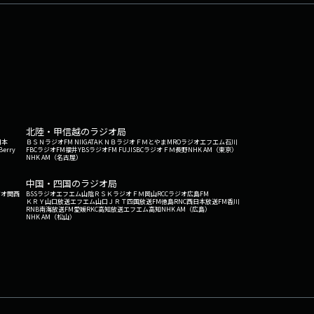
北陸・甲信越のラジオ局
日本
ＢＳＮラジオ
FM NIIGATA
ＫＮＢラジオ
ＦＭとやま
MROラジオ
エフエム石川
Berry
FBCラジオ
FM福井
YBSラジオ
FM FUJI
SBCラジオ
ＦＭ長野
NHK AM（東京）
NHK AM（名古屋）
中国・四国のラジオ局
ジオ関西
BSSラジオ
エフエム山陰
ＲＳＫラジオ
ＦＭ岡山
RCCラジオ
広島FM
ＫＲＹ山口放送
エフエム山口
ＪＲＴ四国放送
FM徳島
RNC西日本放送
FM香川
RNB南海放送
FM愛媛
RKC高知放送
エフエム高知
NHK AM（広島）
NHK AM（松山）