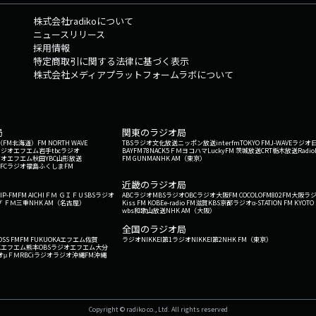
株式会社radikoについて
ニュースリリース
採用情報
特定商取引に関する法律に基づく表示
株式会社メディアプラットフォームラボについて
局
関東のラジオ局
G'（FM北海道）
FM NORTH WAVE
TBSラジオ
文化放送
ニッポン放送
interfm
TOKYO FM
J-WAVE
ラジオ
ラジオ
エフエム岩手
tbcラジオ
BAYFM78
NACK5
ＦＭヨコハマ
LuckyFM 茨城放送
CRT栃木放送
Radio
ジオ
エフエム秋田
YBC山形放送
FM GUNMA
NHK AM（東京）
RFCラジオ福島
ふくしまFM
）
近畿のラジオ局
IP-FM
FM AICHI
ＦＭ ＧＩＦＵ
SBSラジオ
ABCラジオ
MBSラジオ
OBCラジオ大阪
FM COCOLO
FM802
FM大阪
ラ
 ＦＭ三重
NHK AM（名古屋）
Kiss FM KOBE
e-radio FM滋賀
KBS京都ラジオ
α-STATION FM KYOTO
wbs和歌山放送
NHK AM（大阪）
全国のラジオ局
OSS FM
FM FUKUOKA
エフエム佐賀
ラジオNIKKEI第1
ラジオNIKKEI第2
NHK FM（東京）
Kエフエム熊本
OBSラジオ
エフエム大分
オ
μＦＭ
RBCiラジオ
ラジオ沖縄
FM沖縄
Copyright © radiko co., Ltd. All rights reserved