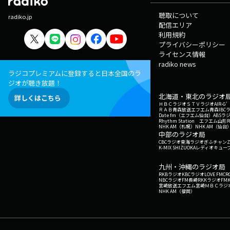
聴取について
radiko.jp
配信エリア
利用規約
プライバシーポリシー
ライセンス情報
radiko news
ラジコプレミアムに登録すると日本全国のラ
ジオが聴き放題！
北海道・東北のラジオ
詳しくはこちら
ＨＢＣラジオ
ＳＴＶラジオ
AIR-
ＲＡＢ青森放送
エフエム青森
IBC
Date fm（エフエム仙台）
ABSラ
Rhythm Station エフエム山形
NHK AM（札幌）
NHK AM（仙台
中部のラジオ局
CBCラジオ
東海ラジオ
ぎふチャン
Z
K-MIX SHIZUOKA
レディオキューブ
九州・沖縄のラジオ局
RKBラジオ
KBCラジオ
LOVE FM
CR
NBCラジオ
FM長崎
RKKラジオ
FM
宮崎放送
エフエム宮崎
ＭＢＣラジ
NHK AM（福岡）