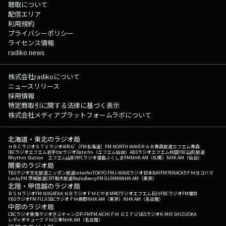
聴取について
配信エリア
利用規約
プライバシーポリシー
ライセンス情報
radiko news
株式会社radikoについて
ニュースリリース
採用情報
特定商取引に関する法律に基づく表示
株式会社メディアプラットフォームラボについて
北海道・東北のラジオ局
ＨＢＣラジオ
ＳＴＶラジオ
AIR-G'（FM北海道）
FM NORTH WAVE
ＲＡＢ青森放送
エフエム青森
IBCラジオ
エフエム岩手
tbcラジオ
Date fm（エフエム仙台）
ABSラジオ
エフエム秋田
YBC山形放送
Rhythm Station エフエム山形
RFCラジオ福島
ふくしまFM
NHK AM（札幌）
NHK AM（仙台）
関東のラジオ局
TBSラジオ
文化放送
ニッポン放送
interfm
TOKYO FM
J-WAVE
ラジオ日本
BAYFM78
NACK5
ＦＭヨコハマ
LuckyFM 茨城放送
CRT栃木放送
RadioBerry
FM GUNMA
NHK AM（東京）
北陸・甲信越のラジオ局
ＢＳＮラジオ
FM NIIGATA
ＫＮＢラジオ
ＦＭとやま
MROラジオ
エフエム石川
FBCラジオ
FM福井
YBSラジオ
FM FUJI
SBCラジオ
ＦＭ長野
NHK AM（東京）
NHK AM（名古屋）
中部のラジオ局
CBCラジオ
東海ラジオ
ぎふチャン
ZIP-FM
FM AICHI
ＦＭ ＧＩＦＵ
SBSラジオ
K-MIX SHIZUOKA
レディオキューブ ＦＭ三重
NHK AM（名古屋）