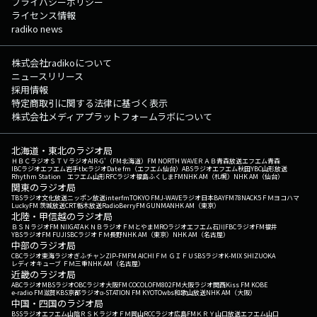
プライバシーポリシー
ライセンス情報
radiko news
株式会社radikoについて
ニュースリリース
採用情報
特定商取引に関する法律に基づく表示
株式会社メディアプラットフォームラボについて
北海道・東北のラジオ局
ＨＢＣラジオ
ＳＴＶラジオ
AIR-G'（FM北海道）
FM NORTH WAVE
ＲＡＢ青森放送
エフエム青森
IBCラジオ
エフエム岩手
tbcラジオ
Date fm（エフエム仙台）
ABSラジオ
エフエム秋田
YBC山形放送
Rhythm Station エフエム山形
RFCラジオ福島
ふくしまFM
NHK AM（札幌）
NHK AM（仙台）
関東のラジオ局
TBSラジオ
文化放送
ニッポン放送
interfm
TOKYO FM
J-WAVE
ラジオ日本
BAYFM78
NACK5
ＦＭヨコハマ
LuckyFM 茨城放送
CRT栃木放送
RadioBerry
FM GUNMA
NHK AM（東京）
北陸・甲信越のラジオ局
ＢＳＮラジオ
FM NIIGATA
ＫＮＢラジオ
ＦＭとやま
MROラジオ
エフエム石川
FBCラジオ
FM福井
YBSラジオ
FM FUJI
SBCラジオ
ＦＭ長野
NHK AM（東京）
NHK AM（名古屋）
中部のラジオ局
CBCラジオ
東海ラジオ
ぎふチャン
ZIP-FM
FM AICHI
ＦＭ ＧＩＦＵ
SBSラジオ
K-MIX SHIZUOKA
レディオキューブ ＦＭ三重
NHK AM（名古屋）
近畿のラジオ局
ABCラジオ
MBSラジオ
OBCラジオ大阪
FM COCOLO
FM802
FM大阪
ラジオ関西
Kiss FM KOBE
e-radio FM滋賀
KBS京都ラジオ
α-STATION FM KYOTO
wbs和歌山放送
NHK AM（大阪）
中国・四国のラジオ局
BSSラジオ
エフエム山陰
ＲＳＫラジオ
ＦＭ岡山
RCCラジオ
広島FM
ＫＲＹ山口放送
エフエム山口