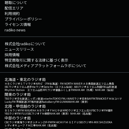
聴取について
配信エリア
利用規約
プライバシーポリシー
ライセンス情報
radiko news
株式会社radikoについて
ニュースリリース
採用情報
特定商取引に関する法律に基づく表示
株式会社メディアプラットフォームラボについて
北海道・東北のラジオ局
ＨＢＣラジオ
ＳＴＶラジオ
AIR-G'（FM北海道）
FM NORTH WAVE
ＲＡＢ青森放送
エフエム青森
IBCラジオ
エフエム岩手
tbcラジオ
Date fm（エフエム仙台）
ABSラジオ
エフエム秋田
YBC山形放送
Rhythm Station エフエム山形
RFCラジオ福島
ふくしまFM
NHK AM（札幌）
NHK AM（仙台）
関東のラジオ局
TBSラジオ
文化放送
ニッポン放送
interfm
TOKYO FM
J-WAVE
ラジオ日本
BAYFM78
NACK5
ＦＭヨコハマ
LuckyFM 茨城放送
CRT栃木放送
RadioBerry
FM GUNMA
NHK AM（東京）
北陸・甲信越のラジオ局
ＢＳＮラジオ
FM NIIGATA
ＫＮＢラジオ
ＦＭとやま
MROラジオ
エフエム石川
FBCラジオ
FM福井
YBSラジオ
FM FUJI
SBCラジオ
ＦＭ長野
NHK AM（東京）
NHK AM（名古屋）
中部のラジオ局
CBCラジオ
東海ラジオ
ぎふチャン
ZIP-FM
FM AICHI
ＦＭ ＧＩＦＵ
SBSラジオ
K-MIX SHIZUOKA
レディオキューブ ＦＭ三重
NHK AM（名古屋）