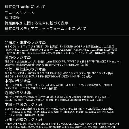
株式会社radikoについて
ニュースリリース
採用情報
特定商取引に関する法律に基づく表示
株式会社メディアプラットフォームラボについて
北海道・東北のラジオ局
ＨＢＣラジオ
ＳＴＶラジオ
AIR-G'（FM北海道）
FM NORTH WAVE
ＲＡＢ青森放送
エフエム青森
IBCラジオ
エフエム岩手
tbcラジオ
Date fm（エフエム仙台）
ABSラジオ
エフエム秋田
YBC山形放送
Rhythm Station エフエム山形
RFCラジオ福島
ふくしまFM
NHK AM（札幌）
NHK AM（仙台）
関東のラジオ局
TBSラジオ
文化放送
ニッポン放送
interfm
TOKYO FM
J-WAVE
ラジオ日本
BAYFM78
NACK5
ＦＭヨコハマ
LuckyFM 茨城放送
CRT栃木放送
RadioBerry
FM GUNMA
NHK AM（東京）
北陸・甲信越のラジオ局
ＢＳＮラジオ
FM NIIGATA
ＫＮＢラジオ
ＦＭとやま
MROラジオ
エフエム石川
FBCラジオ
FM福井
YBSラジオ
FM FUJI
SBCラジオ
ＦＭ長野
NHK AM（東京）
NHK AM（名古屋）
中部のラジオ局
CBCラジオ
東海ラジオ
ぎふチャン
ZIP-FM
FM AICHI
ＦＭ ＧＩＦＵ
SBSラジオ
K-MIX SHIZUOKA
レディオキューブ ＦＭ三重
NHK AM（名古屋）
近畿のラジオ局
ABCラジオ
MBSラジオ
OBCラジオ大阪
FM COCOLO
FM802
FM大阪
ラジオ関西
Kiss FM KOBE
e-radio FM滋賀
KBS京都ラジオ
α-STATION FM KYOTO
wbs和歌山放送
NHK AM（大阪）
中国・四国のラジオ局
BSSラジオ
エフエム山陰
ＲＳＫラジオ
ＦＭ岡山
RCCラジオ
広島FM
ＫＲＹ山口放送
エフエム山口
ＪＲＴ四国放送
FM徳島
RNC西日本放送
FM香川
RNB南海放送
FM愛媛
RKC高知放送
エフエム高知
NHK AM（広島）
NHK AM（松山）
九州・沖縄のラジオ局
RKBラジオ
KBCラジオ
LOVE FM
CROSS FM
FM FUKUOKA
エフエム佐賀
NBCラジオ
FM長崎
RKKラジオ
FMKエフエム熊本
OBSラジオ
エフエム大分
宮崎放送
エフエム宮崎
ＭＢＣラジオ
μＦＭ
RBCiラジオ