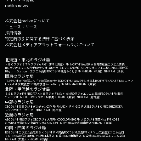
radiko news
株式会社radikoについて
ニュースリリース
採用情報
特定商取引に関する法律に基づく表示
株式会社メディアプラットフォームラボについて
北海道・東北のラジオ局
ＨＢＣラジオ
ＳＴＶラジオ
AIR-G'（FM北海道）
FM NORTH WAVE
ＲＡＢ青森放送
エフエム青森
IBCラジオ
エフエム岩手
tbcラジオ
Date fm（エフエム仙台）
ABSラジオ
エフエム秋田
YBC山形放送
Rhythm Station エフエム山形
RFCラジオ福島
ふくしまFM
NHK AM（札幌）
NHK AM（仙台）
関東のラジオ局
TBSラジオ
文化放送
ニッポン放送
interfm
TOKYO FM
J-WAVE
ラジオ日本
BAYFM78
NACK5
ＦＭヨコハマ
LuckyFM 茨城放送
CRT栃木放送
RadioBerry
FM GUNMA
NHK AM（東京）
北陸・甲信越のラジオ局
ＢＳＮラジオ
FM NIIGATA
ＫＮＢラジオ
ＦＭとやま
MROラジオ
エフエム石川
FBCラジオ
FM福井
YBSラジオ
FM FUJI
SBCラジオ
ＦＭ長野
NHK AM（東京）
NHK AM（名古屋）
中部のラジオ局
CBCラジオ
東海ラジオ
ぎふチャン
ZIP-FM
FM AICHI
ＦＭ ＧＩＦＵ
SBSラジオ
K-MIX SHIZUOKA
レディオキューブ ＦＭ三重
NHK AM（名古屋）
近畿のラジオ局
ABCラジオ
MBSラジオ
OBCラジオ大阪
FM COCOLO
FM802
FM大阪
ラジオ関西
Kiss FM KOBE
e-radio FM滋賀
KBS京都ラジオ
α-STATION FM KYOTO
wbs和歌山放送
NHK AM（大阪）
中国・四国のラジオ局
BSSラジオ
エフエム山陰
ＲＳＫラジオ
ＦＭ岡山
RCCラジオ
広島FM
ＫＲＹ山口放送
エフエム山口
ＪＲＴ四国放送
FM徳島
RNC西日本放送
FM香川
RNB南海放送
FM愛媛
RKC高知放送
エフエム高知
NHK AM（広島）
NHK AM（松山）