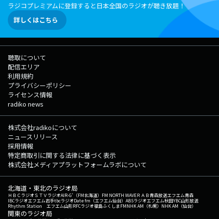
ラジコプレミアムに登録すると日本全国のラジオが聴き放題！
詳しくはこちら
聴取について
配信エリア
利用規約
プライバシーポリシー
ライセンス情報
radiko news
株式会社radikoについて
ニュースリリース
採用情報
特定商取引に関する法律に基づく表示
株式会社メディアプラットフォームラボについて
北海道・東北のラジオ局
ＨＢＣラジオ
ＳＴＶラジオ
AIR-G'（FM北海道）
FM NORTH WAVE
ＲＡＢ青森放送
エフエム青森
IBCラジオ
エフエム岩手
tbcラジオ
Date fm（エフエム仙台）
ABSラジオ
エフエム秋田
YBC山形放送
Rhythm Station エフエム山形
RFCラジオ福島
ふくしまFM
NHK AM（札幌）
NHK AM（仙台）
関東のラジオ局