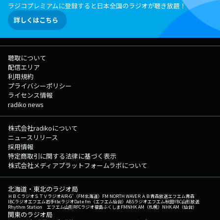
ラジコプレミアムに登録すると日本全国のラジオが聴き放題！
詳しくはこちら
聴取について
配信エリア
利用規約
プライバシーポリシー
ライセンス情報
radiko news
株式会社radikoについて
ニュースリリース
採用情報
特定商取引に関する法律に基づく表示
株式会社メディアプラットフォームラボについて
北海道・東北のラジオ局
ＨＢＣラジオ
ＳＴＶラジオ
AIR-G'（FM北海道）
FM NORTH WAVE
ＲＡＢ青森放送
エフエム青森
IBCラジオ
エフエム岩手
tbcラジオ
Date fm（エフエム仙台）
ABSラジオ
エフエム秋田
YBC山形放送
Rhythm Station エフエム山形
RFCラジオ福島
ふくしまFM
NHK AM（札幌）
NHK AM（仙台）
関東のラジオ局