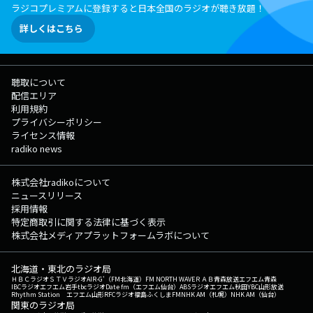
ラジコプレミアムに登録すると日本全国のラジオが聴き放題！
詳しくはこちら
聴取について
配信エリア
利用規約
プライバシーポリシー
ライセンス情報
radiko news
株式会社radikoについて
ニュースリリース
採用情報
特定商取引に関する法律に基づく表示
株式会社メディアプラットフォームラボについて
北海道・東北のラジオ局
ＨＢＣラジオ
ＳＴＶラジオ
AIR-G'（FM北海道）
FM NORTH WAVE
ＲＡＢ青森放送
エフエム青森
IBCラジオ
エフエム岩手
tbcラジオ
Date fm（エフエム仙台）
ABSラジオ
エフエム秋田
YBC山形放送
Rhythm Station エフエム山形
RFCラジオ福島
ふくしまFM
NHK AM（札幌）
NHK AM（仙台）
関東のラジオ局