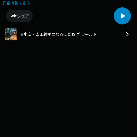
材してきたという元CNN記者と出会った話です。この女性記者はある事情
詳細情報を見る
でCNNを解雇されますが、実はトランプ大統領のブラックリストに載って
いたといいます。アメリカのリアルなジャーナリズムと大統領の関係を東
シェア
京からスタンダップコメディアン・清水宏が聞いていきます。
清水宏・太田義孝のなるほどね ざ ワールド