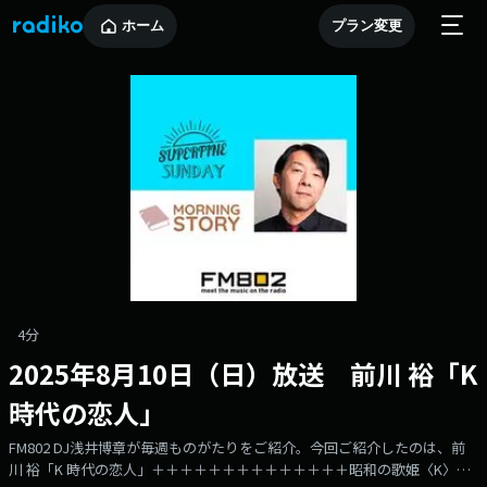
ホーム
プラン変更
4分
2025年8月10日（日）放送 前川 裕「K
時代の恋人」
FM802 DJ浅井博章が毎週ものがたりをご紹介。今回ご紹介したのは、前
川 裕「K 時代の恋人」＋＋＋＋＋＋＋＋＋＋＋＋＋＋昭和の歌姫〈K〉と