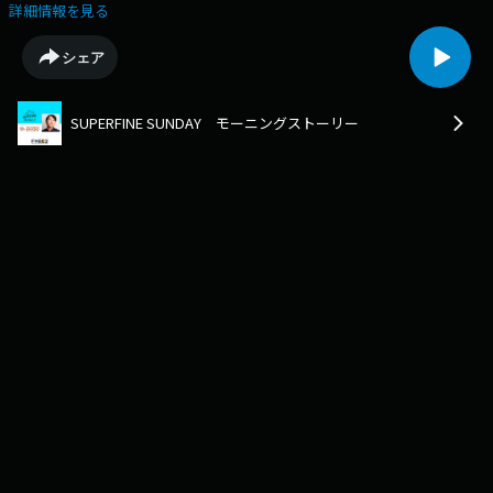
青酸コーラ殺人事件。時代が二人の運命を繋ぎ、翻弄する――『クリーピー』
詳細情報を見る
『号泣』著者が昭和100年に贈る 新境地の恋愛✕サスペンス！昭和40年代
半ば、私は学生運動で揺れる大学を中退し、デビュー間もない女性歌手
シェア
〈Ｋ〉のマネージャーとなった。やがてスターダムに上り歌姫と呼ばれる
〈K〉への恋心を封印し、新宿の居酒屋で働くキエを映画に誘い、交際を
始めるが、ある衝撃的な出来事をきっかけにキエは姿を消す。二人を再び
SUPERFINE SUNDAY モーニングストーリー
繋いだのは、日本を震撼させた青酸コーラ無差別殺人事件だった！＋＋＋
＋＋＋＋＋＋＋＋＋＋＋