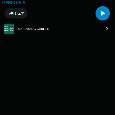
テーマをセレクトして、そのテーマにあう"LDH" "EXILE TRIBE" に関する
詳細情報を見る
ワードを発表しながら、2人の独断と偏見で「LDH辞典」を制作。ここで
も「LDH辞典」に入れたいワードを追加でチョイスしていきます。2人が
シェア
選ぶ"LDH" なワードとは！？
802 BINTANG GARDEN