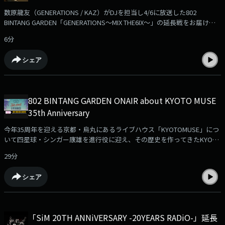
数原龍友（GENERATIONS / KAZ）がDJを担当し4/6に放送した802
BINTANG GARDEN「GENERATIONS～MIX THE6IX～」の延長戦をお届け！
「GENERATIONS～MIX THE 6IX～」内では、「6」がつくワードからトーク
6分
を展開する「Q THE6IX」企画を行ってきましたが、Podcastでも追加で
「6」なワードからトーク！数原さんの衝撃のゲームのオンライン名も発
シェア
覚！？
802 BINTANG GARDEN ONAIR about KYOTO MUSE
35th Anniversary
今年35周年を迎える京都・烏丸にあるライブハウス「KYOTOMUSE」につ
いて四星球・シンガー康雄を進行役に迎え、その歴史を作ってきたKYOTO
MUSE・行貞が赤裸々トーク。いよいよ今週末4/19(土)20(日)@京都みやこ
29分
メッセで開催の「KYOTO MUSE 35th Anniversary "Talk about
LIVEHOUSE”」へ行く前に、ぜひ聞いて欲しい。
シェア
「SiM 20TH ANNiVERSARY -20YEARS RADiO-」延長