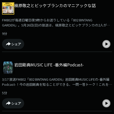
Podcastで公開！802 BINTANG GARDEN「Booksmash! -尾崎世界観篇-」
槇原敬之とビッケブランカのマニアックな話
DJ：樋口大喜ゲスト：尾崎世界観
FM802が毎週日曜日夜9時からお送りしている「802 BINTANG
GARDEN」。5月26日(日)の放送は、槇原敬之とビッケブランカの2人が登
場、802とのつながりや、お互いに聞いてみたかった音楽観を語り合いま
9分
した。ここでは、そんな2人のマニアックな(マニアックすぎる？！)トーク
をお届けします！ここでしか聴けない話がいっぱい！ぜひお楽しみくださ
シェア
い。
岩田剛典MUSIC LIFE -番外編Podcast-
3/17 放送FM802「802 BINTANG GARDEN」岩田剛典MUSIC LIFEの-番外編
Podcast-！今の岩田剛典を知ることができる、一問一答トーク！これを聴
けば今の岩田剛典を知ることができる、一問一答トーク。お楽しみに！
5分
シェア