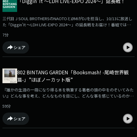
「Diggin' It ～LDH LIVE-EXPO 2024～」延長戦！
三代目 J SOUL BROTHERSのNAOTOとØMIがDJを担当し、10/13に放送し
た「Diggin'It ～LDH LIVE-EXPO 2024～」の延長戦をお届け！番組では、
テーマをセレクトして、そのテーマにあう"LDH" "EXILE TRIBE" に関する
7分
ワードを発表しながら、2人の独断と偏見で「LDH辞典」を制作。ここで
も「LDH辞典」に入れたいワードを追加でチョイスしていきます。2人が
シェア
選ぶ"LDH" なワードとは！？
802 BINTANG GARDEN「Booksmash! -尾崎世界観
篇-」”ほぼノーカット版”
『誰かの生涯の一冊になり得る本を執筆する著者の頭の中をのぞいてみた
い』どんな事を考え、どんなものを目にし、どんな事を感じているのか。
作家へのインタビュー企画「Booksmash!」の第3弾。今回フォーカスする
59分
のは、第171回 芥川賞候補作品「転の声」を執筆した尾崎世界観。なぜ本
を書かずにいられないのか。覚悟を決めたこと。そして共感よりも大切な
シェア
事とは。作家：尾崎世界観としての彼の内側に深く迫る1時間。9月1日に
オンエアされた 802 BINTANG GARDEN「Booksmash! -尾崎世界観篇-」の
放送しきれなかった部分も含む”ほぼノーカット版”たっぷり約1時間を