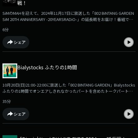
戦！
SiMのMAHを迎えて、2024年11月17日に放送した「802 BiNTANG GARDEN
SiM 20TH ANNiVERSARY -20YEARSRADiO-」の延長戦をお届け！番組では
【SiM 20TH ANNiVERSARY「20YEARS」】で配布された冊子に掲載された
6分
「20YEARS」参加アーティストのSiMに関する様々な質問の答えから気に
なるものをピックアップしてその真相やエピソードをMAHさんに聞いてき
シェア
ましたが、ここでも追加でMAHさんを質問攻めに！あのバンドメンバーに
言われて衝撃だった言葉とは！？ぜひお聴きください。
Bialystocks ふたりの1時間
10月20日(日)21:00-22:00に放送した「802 BINTANG GARDEN」Bialystocks
ふたりの1時間でオンエアしきれなかったパートを含めたトークパートを
Podcastで公開！2組のサプライズコメント、スタジオライブ、楽曲はカ
35分
ットしていますがBialystocks お二人だけの「ここだけのトーク」をお楽
しみください！ツアー Zepp Namba公演はまもなく 11/17（日）ライブの
シェア
前にぜひ、お聴きください。