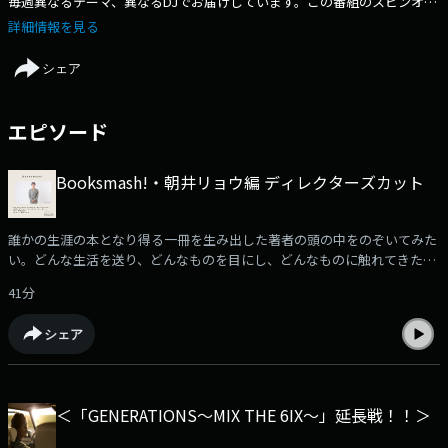
毎週異なるテーマ、異なるDJでお届けしています。この番組のスピンオフ
企画を不定期で更新していきます！ぜひチェックしてください！
詳細情報を見る
https://funky802.com/site/blog/1721
シェア
エピソード
Booksmash!・朝井リョウ編 ディレクターズカット
誰かの生涯の本となり得る一冊を生み出した著者の頭の中をのぞいてみた
い。どんな生活を送り、どんなものを目にし、どんなものに触れてきたの
か。そして、普段、どんな音楽を聴いているのか。“Booksmash!!” 今回フ
41分
ォーカスするのは、作家生活15周年記念作品『イン・ザ・メガチャーチ』
が、2026年本屋大賞を受賞した朝井リョウ！小説『イン・ザ・メガチャー
シェア
チ』についてはもちろん、エッセイを書くということや、最近見た怖い夢
の話、刺激を受けた一冊、そして、今この時代に感じることなど、DJ樋口
大喜との対話を放送できなかった部分も含めディレクターズカットで公開
しました！出演DJ：樋口大喜ゲスト：朝井リョウ
＜「GENERATIONS～MIX THE 6IX～」延長戦！！＞