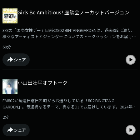
Girls Be Ambitious! 座談会ノーカットバージョン
3/8の「国際女性デー」目前の802 BINTANGGARDENは、過去3度に渡り、
様々なアーティストとジェンダーについてのトークセッションをお届けし
てきた「Girls be ambitious!」をオンエア。藤本夏樹(Tempalay )、岩渕想
60分
太(Panorama Panama Town)をゲストに招きジェンダーに囚われない、自
分らしく生きる”ヒント”を座談会形式で語り合う一時間をお届けしまし
シェア
た。番組内では放送しきれなかった、座談会のノーカット版をPodcastで
公開。◎DJ＝深町絵里◎ゲスト＝藤本夏樹（Tempalay）／岩渕想太
(Panorama Panama Town)
小山田壮平オフトーク
FM802が毎週日曜日21時からお送りしている「802 BINGTANG
GARDEN」。毎週異なるテーマ、異なるDJでお届けしています。2024年2
月4日(日)の放送には2010年10月から1年間、FM802『MUSICFREAKS』で
2分
DJを担当していた小山田壮平がDJとして久しぶりにカムバックしてくれ
ました！番組では3年ぶりのリリースとなったソロ2ndアルバム「時をかけ
シェア
るメロディー」の楽曲を中心にたっぷりお話しいただき、番組後半には、
FM802だけのスタジオライブをたっぷりお届けしました。そんな小山田壮