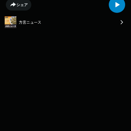
の行事で、昔ながらの様式に習って伝統的な行事を残そうと、島の女性た
シェア
ちが協力して続けています。女性や子どもたちは行事に参加する前に海で
足を清め、けがれを払うことで厄払いをする習慣で、清めの後に車座に座
り、神人に重箱と酒をささげてあいさつをする行いも含めて、家族の健康
方言ニュース
祈願という意味合いがあるようです。その後は東と西それぞれ全員で輪に
なって踊りを行った後、東西の境界線で合流し、ガーエーと呼ばれる踊り
での競い合いとなりました。今年は、出産したばかりの赤ちゃんを連れた
２人の母親が参加して盛り上がり、「母子共に初めて迎えた浜下りで、無
病息災を願う伝統に触れ、海で身を清めて自然とのつながりも感じた。娘
と共に伝統を大切にしていきたい」などと話しました。