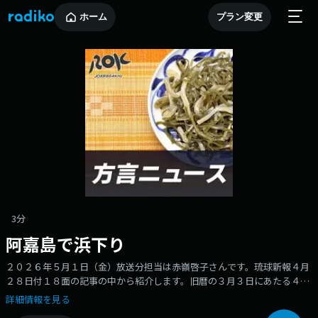
ホーム
プラン変更
3分
阿嘉島で浜下り
２０２６年５月１日（金）放送分担当は赤嶺啓子さんです。琉球新報４月
２８日付１８面の記事の中から紹介します。旧暦の３月３日にあたる４月
１９日、阿嘉島で浜下りが行われました。浜下りはお重にごちそうを入れ
詳細情報を見る
て浜に下り、集落を東西に分けて、歌や踊りを競い合って楽しむ女性だけ