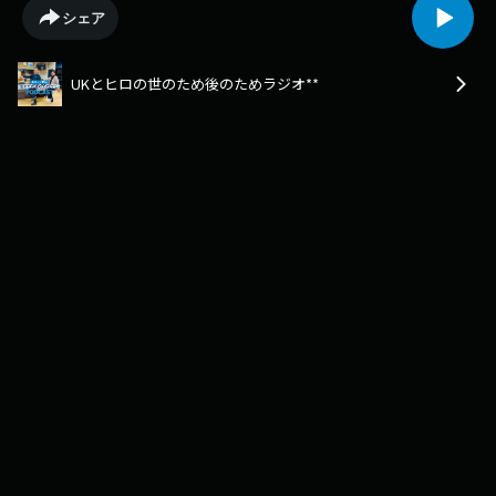
偉業」というテーマの講演会に参加された方の感想をご紹介しました。
シェア
【ミュージック・サプリ】リスナーさんからのメッセージや質問に答える
不定期コーナー。今回は、この番組で初めて塙保己一を知ったという方、
週刊大阪日日新聞でのヒロさんのコラムを読んだという方からのメッセー
UKとヒロの世のため後のためラジオ**
ジを紹介しました。