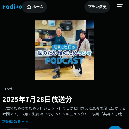
ホーム
プラン変更
16分
2025年7月28日放送分
【世のため後のためプロジェクト】今日はヒロさんと思考の旅に出かける
時間です。６月に滋賀県で行なったドキュメンタリー映画「共鳴する魂塙
保己一伝」の上映会＆ヒロさんの講演会に参加された方からの感想、そし
詳細情報を見る
て埼玉県本庄市で開催した「“脳は夢を実現する装置”から見た塙保己一の