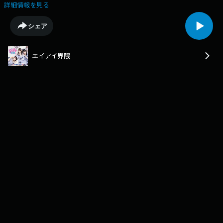
セージにお答えしてメンバーのパーソナルなお話しを披露します！（放送
詳細情報を見る
ではきけなかった内容もお楽しみください！）エイアイ界隈へのメッセー
ジはこちら！どんどん送ってください
シェア
https://jocr.jp/mailform/aika/#google_vignette
エイアイ界隈