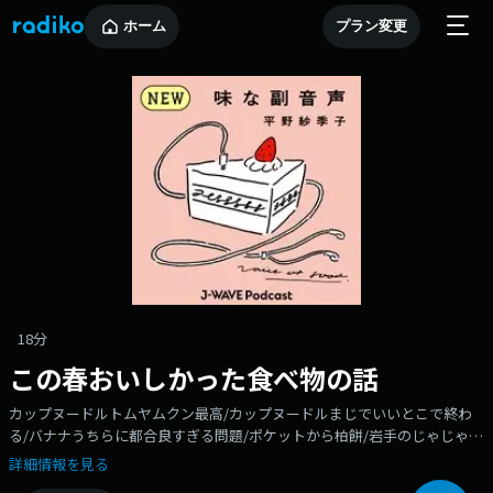
ホーム
プラン変更
18分
この春おいしかった食べ物の話
カップヌードルトムヤムクン最高/カップヌードルまじでいいとこで終わ
る/バナナうちらに都合良すぎる問題/ポケットから柏餅/岩手のじゃじゃ
麺/安西先生降臨/宝石みたいな豆/季節の食材と向き合って11年/アイス片
詳細情報を見る
手に散歩・・・・・・・・・・・・・・・・・📣新・味な副音声 フォロー