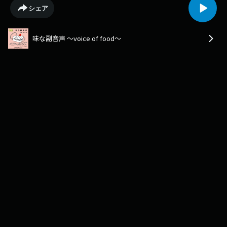
お願いします！Follow us onApple Podcasts,Spotify,Amazon Music.🎙️
シェア
Podcast毎週月曜日に新着エピソード配信🍰Instagram / Xポッドキャスト
情報やスタジオの様子をお届け！
https://www.instagram.com/ajinafukuonsei/https://twitter.com/ajinafuku
味な副音声 ～voice of food～
🛍️味マート BASE支店公式ショップ。店主 平野紗季子が毎週ポッドキャス
ト内で紹介する美味しいモノ・楽しいモノを販売中！
https://shop.ajimart.net🍰AJI MARTメンバーシップ「TA Team Aji」会員募
集中！http://shop.ajimart.net/✏️メッセージあなたの好きな食べ物の話、
お便りはこちらから。https://survey.sonicbowl.cloud/form/efd63cc3-
c14a-41a5-9c64-74b8f7c30574/