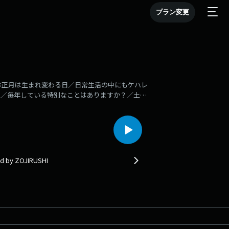
プラン変更
お正月は生まれ変わる日／日常生活の中にもケハレ
理／毎年している特別なことはありますか？／土井
ちらから！
 ZOJIRUSHI