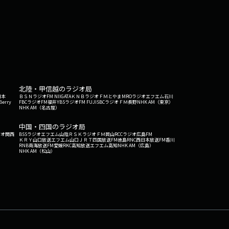
北陸・甲信越のラジオ局
日本
ＢＳＮラジオ
FM NIIGATA
ＫＮＢラジオ
ＦＭとやま
MROラジオ
エフエム石川
Berry
FBCラジオ
FM福井
YBSラジオ
FM FUJI
SBCラジオ
ＦＭ長野
NHK AM（東京）
NHK AM（名古屋）
中国・四国のラジオ局
ジオ関西
BSSラジオ
エフエム山陰
ＲＳＫラジオ
ＦＭ岡山
RCCラジオ
広島FM
ＫＲＹ山口放送
エフエム山口
ＪＲＴ四国放送
FM徳島
RNC西日本放送
FM香川
RNB南海放送
FM愛媛
RKC高知放送
エフエム高知
NHK AM（広島）
NHK AM（松山）