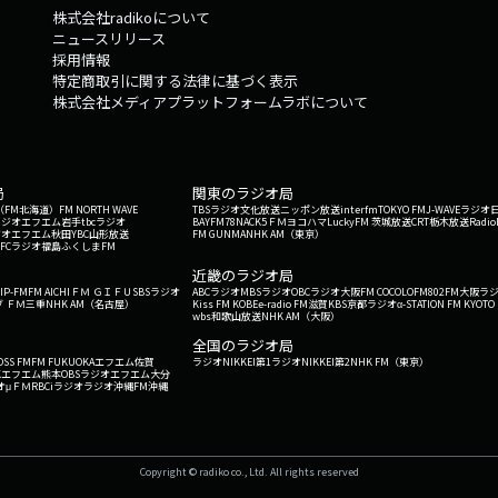
株式会社radikoについて
ニュースリリース
採用情報
特定商取引に関する法律に基づく表示
株式会社メディアプラットフォームラボについて
局
関東のラジオ局
G'（FM北海道）
FM NORTH WAVE
TBSラジオ
文化放送
ニッポン放送
interfm
TOKYO FM
J-WAVE
ラジオ
ラジオ
エフエム岩手
tbcラジオ
BAYFM78
NACK5
ＦＭヨコハマ
LuckyFM 茨城放送
CRT栃木放送
Radio
ジオ
エフエム秋田
YBC山形放送
FM GUNMA
NHK AM（東京）
RFCラジオ福島
ふくしまFM
）
近畿のラジオ局
IP-FM
FM AICHI
ＦＭ ＧＩＦＵ
SBSラジオ
ABCラジオ
MBSラジオ
OBCラジオ大阪
FM COCOLO
FM802
FM大阪
ラ
 ＦＭ三重
NHK AM（名古屋）
Kiss FM KOBE
e-radio FM滋賀
KBS京都ラジオ
α-STATION FM KYOTO
wbs和歌山放送
NHK AM（大阪）
全国のラジオ局
OSS FM
FM FUKUOKA
エフエム佐賀
ラジオNIKKEI第1
ラジオNIKKEI第2
NHK FM（東京）
Kエフエム熊本
OBSラジオ
エフエム大分
オ
μＦＭ
RBCiラジオ
ラジオ沖縄
FM沖縄
Copyright © radiko co., Ltd. All rights reserved