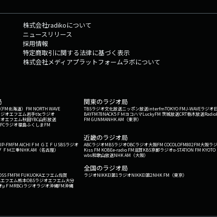
株式会社radikoについて
ニュースリリース
採用情報
特定商取引に関する法律に基づく表示
株式会社メディアプラットフォームラボについて
局
関東のラジオ局
G'（FM北海道）
FM NORTH WAVE
TBSラジオ
文化放送
ニッポン放送
interfm
TOKYO FM
J-WAVE
ラジオ
ラジオ
エフエム岩手
tbcラジオ
BAYFM78
NACK5
ＦＭヨコハマ
LuckyFM 茨城放送
CRT栃木放送
Radio
ジオ
エフエム秋田
YBC山形放送
FM GUNMA
NHK AM（東京）
RFCラジオ福島
ふくしまFM
）
近畿のラジオ局
IP-FM
FM AICHI
ＦＭ ＧＩＦＵ
SBSラジオ
ABCラジオ
MBSラジオ
OBCラジオ大阪
FM COCOLO
FM802
FM大阪
ラ
 ＦＭ三重
NHK AM（名古屋）
Kiss FM KOBE
e-radio FM滋賀
KBS京都ラジオ
α-STATION FM KYOTO
wbs和歌山放送
NHK AM（大阪）
全国のラジオ局
OSS FM
FM FUKUOKA
エフエム佐賀
ラジオNIKKEI第1
ラジオNIKKEI第2
NHK FM（東京）
Kエフエム熊本
OBSラジオ
エフエム大分
オ
μＦＭ
RBCiラジオ
ラジオ沖縄
FM沖縄