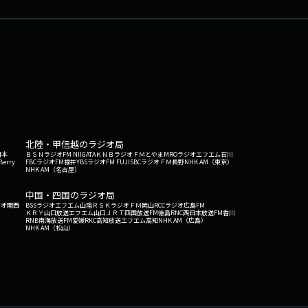
北陸・甲信越のラジオ局
日本
ＢＳＮラジオ
FM NIIGATA
ＫＮＢラジオ
ＦＭとやま
MROラジオ
エフエム石川
Berry
FBCラジオ
FM福井
YBSラジオ
FM FUJI
SBCラジオ
ＦＭ長野
NHK AM（東京）
NHK AM（名古屋）
中国・四国のラジオ局
ジオ関西
BSSラジオ
エフエム山陰
ＲＳＫラジオ
ＦＭ岡山
RCCラジオ
広島FM
ＫＲＹ山口放送
エフエム山口
ＪＲＴ四国放送
FM徳島
RNC西日本放送
FM香川
RNB南海放送
FM愛媛
RKC高知放送
エフエム高知
NHK AM（広島）
NHK AM（松山）