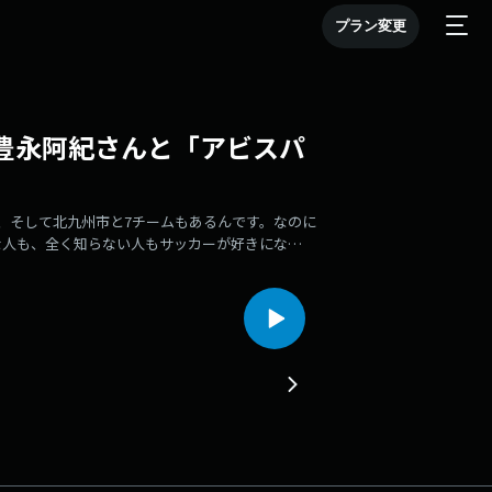
プラン変更
48豊永阿紀さんと「アビスパ
、そして北九州市と7チームもあるんです。なのに
な人も、全く知らない人もサッカーが好きにな
kbr.jp出演：加納亨紀（ユッキー）SY-G（シュ