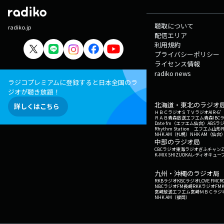
聴取について
radiko.jp
配信エリア
利用規約
プライバシーポリシー
ライセンス情報
radiko news
ラジコプレミアムに登録すると日本全国のラ
ジオが聴き放題！
北海道・東北のラジオ
詳しくはこちら
ＨＢＣラジオ
ＳＴＶラジオ
AIR-
ＲＡＢ青森放送
エフエム青森
IBC
Date fm（エフエム仙台）
ABSラ
Rhythm Station エフエム山形
NHK AM（札幌）
NHK AM（仙台
中部のラジオ局
CBCラジオ
東海ラジオ
ぎふチャン
Z
K-MIX SHIZUOKA
レディオキューブ
九州・沖縄のラジオ局
RKBラジオ
KBCラジオ
LOVE FM
CR
NBCラジオ
FM長崎
RKKラジオ
FM
宮崎放送
エフエム宮崎
ＭＢＣラジ
NHK AM（福岡）