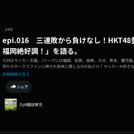
24分
epi.016 三連敗から負けなし！HKT
福岡絶好調！」を語る。
九州はサッカー王国。Jリーグには福岡、佐賀、長崎、大分、熊本、鹿児島
何だかホークスファンに押され気味に感じるのは私だけ？サッカー大好き
る！？ そんな番組です。サッカーファン集まれ！番組へのメール募集中ksd@r
詳細情報を見る
ージ）
シェア
九州蹴球男児