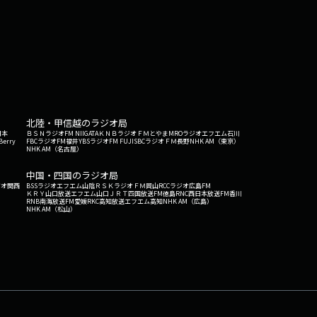
北陸・甲信越のラジオ局
日本
ＢＳＮラジオ
FM NIIGATA
ＫＮＢラジオ
ＦＭとやま
MROラジオ
エフエム石川
Berry
FBCラジオ
FM福井
YBSラジオ
FM FUJI
SBCラジオ
ＦＭ長野
NHK AM（東京）
NHK AM（名古屋）
中国・四国のラジオ局
ジオ関西
BSSラジオ
エフエム山陰
ＲＳＫラジオ
ＦＭ岡山
RCCラジオ
広島FM
ＫＲＹ山口放送
エフエム山口
ＪＲＴ四国放送
FM徳島
RNC西日本放送
FM香川
RNB南海放送
FM愛媛
RKC高知放送
エフエム高知
NHK AM（広島）
NHK AM（松山）