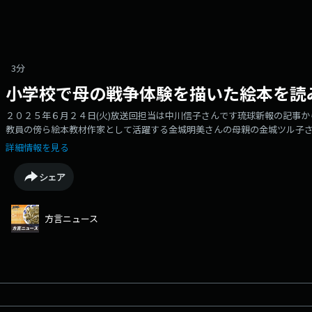
3分
小学校で母の戦争体験を描いた絵本を読
２０２５年６月２４日(火)放送回担当は中川信子さんです琉球新報の記事
教員の傍ら絵本教材作家として活躍する金城明美さんの母親の金城ツル子
ゃん」の絵本の読み聞かせを行いました。「今日はここにつるちゃんが来
詳細情報を見る
に８９歳のツル子さんが手を振って登場しました。ツル子さんは「つるち
と、絵本を「誰かの物語」として聞いていた児童たちは「この場所にいた
シェア
に包まれました。ツル子さんは戦争で家族全員を失い孤児院で育った過去
いった。亡くなったねーねーに印をつけておけば、後でお墓に骨を持って
年生の男子児童が「人を失い、食べ物もない中で生きようとする気持ちが
方言ニュース
えていきたい」と感想を伝えました。終了後、ツル子さんに駆け寄る児童
っかりと目を合わせて伝え、頭をなでながら触れ合い、次世代に恒久平和