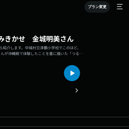
プラン変更
みきかせ 金城明美さん
から紹介します。中城村立津覇小学校でこのほど、
さんが沖縄戦で体験したことを基に描いた「つるち
ています」と明美さんが紹介すると、全校生徒の前
ゃんは津覇小学校の生徒だったんだよ」と明かす
先輩の話」として身近に感じた様子で、会場は驚き
を語り、「亡くなった人がどんどん穴に埋められて
いけたのに」と振り返りました。児童を代表して６
すごい。平和の大切さを受け継いで次の世代にも伝
らへ「みんな仲よくしてね、戦争はだめだよ」とし
の願いを託しました。