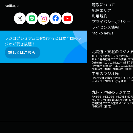
聴取について
radiko.jp
配信エリア
利用規約
プライバシーポリシー
ライセンス情報
radiko news
ラジコプレミアムに登録すると日本全国のラ
ジオが聴き放題！
北海道・東北のラジオ
詳しくはこちら
ＨＢＣラジオ
ＳＴＶラジオ
AIR-
ＲＡＢ青森放送
エフエム青森
IBC
Date fm（エフエム仙台）
ABSラ
Rhythm Station エフエム山形
NHK AM（札幌）
NHK AM（仙台
中部のラジオ局
CBCラジオ
東海ラジオ
ぎふチャン
Z
K-MIX SHIZUOKA
レディオキューブ
九州・沖縄のラジオ局
RKBラジオ
KBCラジオ
LOVE FM
CR
NBCラジオ
FM長崎
RKKラジオ
FM
宮崎放送
エフエム宮崎
ＭＢＣラジ
NHK AM（福岡）