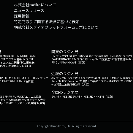
株式会社radikoについて
ニュースリリース
採用情報
特定商取引に関する法律に基づく表示
株式会社メディアプラットフォームラボについて
局
関東のラジオ局
G'（FM北海道）
FM NORTH WAVE
TBSラジオ
文化放送
ニッポン放送
interfm
TOKYO FM
J-WAVE
ラジオ
ラジオ
エフエム岩手
tbcラジオ
BAYFM78
NACK5
ＦＭヨコハマ
LuckyFM 茨城放送
CRT栃木放送
Radio
ジオ
エフエム秋田
YBC山形放送
FM GUNMA
NHK AM（東京）
RFCラジオ福島
ふくしまFM
）
近畿のラジオ局
IP-FM
FM AICHI
ＦＭ ＧＩＦＵ
SBSラジオ
ABCラジオ
MBSラジオ
OBCラジオ大阪
FM COCOLO
FM802
FM大阪
ラ
 ＦＭ三重
NHK AM（名古屋）
Kiss FM KOBE
e-radio FM滋賀
KBS京都ラジオ
α-STATION FM KYOTO
wbs和歌山放送
NHK AM（大阪）
全国のラジオ局
OSS FM
FM FUKUOKA
エフエム佐賀
ラジオNIKKEI第1
ラジオNIKKEI第2
NHK FM（東京）
Kエフエム熊本
OBSラジオ
エフエム大分
オ
μＦＭ
RBCiラジオ
ラジオ沖縄
FM沖縄
Copyright © radiko co., Ltd. All rights reserved