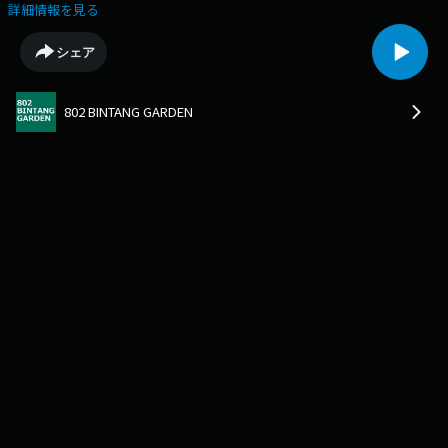
MUSE・行貞が赤裸々トーク。いよいよ今週末4/19(土)20(日)@京都みやこ
詳細情報を見る
メッセで開催の「KYOTO MUSE 35th Anniversary "Talk about
LIVEHOUSE”」へ行く前に、ぜひ聞いて欲しい。
シェア
802 BINTANG GARDEN