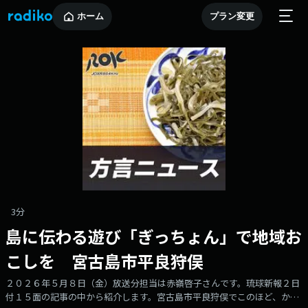
ホーム
プラン変更
3分
島に伝わる遊び「ぎっちょん」で地域お
こしを 宮古島市平良狩俣
２０２６年５月８日（金）放送分担当は赤嶺啓子さんです。琉球新報２日
付１５面の記事の中から紹介します。宮古島市平良狩俣でこのほど、かつ