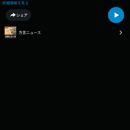
て島で行われていた子どもたちの遊び「ぎっちょん」を通して地域おこし
詳細情報を見る
を図るイベントが、狩俣小学校で開かれました。「ぎっちょん」は４０年
以上前まで行われていた男の子の遊びです。「ぎっちょん」とは道具の名
シェア
前で、直径２・５センチ、長さおよそ７センチの木の両端を斜めに切った
もので、個人またはグループが攻守に分かれて行います。攻撃側はぎっち
ょんを長さ５０センチほどの木の棒ですくい上げたり、棒でたたいて跳ね
方言ニュース
上がった「ぎっちょん」をもう一度打ったりして、落ちた場所までの距離
に応じて点数をつけます。守備側は相手が打った「ぎっちょん」をキャッ
チすればアウトで、野球同様、３アウトで攻守が入れ替わります。イベン
トには子どもから高齢者までおよそ３０人が参加し、３人一組に分かれ、
トーナメント形式で勝敗を競い、すぐに勘を取り戻し順調に得点する人も
いれば、思うようなプレーができず苦戦する人などさまざまでしたが、参
加者全員、童心に返ったように笑顔でプレーを楽しみました。５２歳の男
性は「本当に久しぶり。ルールを思い出しながら楽しんでいる」と笑顔で
答えていました。