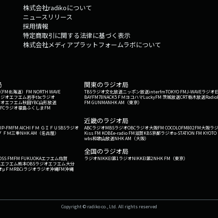
株式会社radikoについて
て実践していくことに、学びの本質があります。🔶大学生活という人生の
ニュースリリース
ではありません。親元を離れた一人暮らしや、社会の仕組みを知るアルバ
採用情報
の財産となります。仲間と語り合い、汗を流し、時には失敗しながら学ん
特定商取引に関する法律に基づく表示
い貴重なものです。これから大学を目指す方々には、学問はもちろん、そ
株式会社メディアプラットフォームラボについて
いと願っています。🔶今週のまとめ日本に現存する最古の大学は、1639
す。龍谷大学の大宮キャンパスには、重要文化財に指定された歴史ある学
と説き、仏さまの慈悲の心を学ぶことの大切さを示されました。「学ぶ」
心を真似て実践することに学びの意義があります。大学生活における学問
局
関東のラジオ局
えのない財産となります。次回テーマは「3.11（東日本大震災）」です。
G'（FM北海道）
FM NORTH WAVE
TBSラジオ
文化放送
ニッポン放送
interfm
TOKYO FM
J-WAVE
ラジオ
ょうまち）にある仏嚴寺（ぶつごんじ）の高千穂光正（たかちほ こうしょ
ラジオ
エフエム岩手
tbcラジオ
BAYFM78
NACK5
ＦＭヨコハマ
LuckyFM 茨城放送
CRT栃木放送
Radio
ジオ
エフエム秋田
YBC山形放送
FM GUNMA
NHK AM（東京）
でした。
RFCラジオ福島
ふくしまFM
）
近畿のラジオ局
IP-FM
FM AICHI
ＦＭ ＧＩＦＵ
SBSラジオ
ABCラジオ
MBSラジオ
OBCラジオ大阪
FM COCOLO
FM802
FM大阪
ラ
 ＦＭ三重
NHK AM（名古屋）
Kiss FM KOBE
e-radio FM滋賀
KBS京都ラジオ
α-STATION FM KYOTO
wbs和歌山放送
NHK AM（大阪）
全国のラジオ局
OSS FM
FM FUKUOKA
エフエム佐賀
ラジオNIKKEI第1
ラジオNIKKEI第2
NHK FM（東京）
Kエフエム熊本
OBSラジオ
エフエム大分
オ
μＦＭ
RBCiラジオ
ラジオ沖縄
FM沖縄
Copyright © radiko co., Ltd. All rights reserved