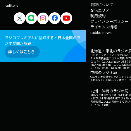
聴取について
radiko.jp
配信エリア
利用規約
プライバシーポリシー
ライセンス情報
radiko news
ラジコプレミアムに登録すると日本全国のラ
ジオが聴き放題！
北海道・東北のラジオ
詳しくはこちら
ＨＢＣラジオ
ＳＴＶラジオ
AIR-
ＲＡＢ青森放送
エフエム青森
IBC
Date fm（エフエム仙台）
ABSラ
Rhythm Station エフエム山形
NHK AM（札幌）
NHK AM（仙台
中部のラジオ局
CBCラジオ
東海ラジオ
ぎふチャン
Z
K-MIX SHIZUOKA
レディオキューブ
九州・沖縄のラジオ局
RKBラジオ
KBCラジオ
LOVE FM
CR
NBCラジオ
FM長崎
RKKラジオ
FM
宮崎放送
エフエム宮崎
ＭＢＣラジ
NHK AM（福岡）