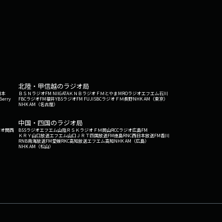
かけがえのない経験大学は単に知識を得る場所だけ
イトなど、学生時代のすべての経験がその後の人生
だ人間関係や社会経験は、教室での講義と同じくら
の時期にしかできない多様な経験を宝物にしてほし
年に始まった本願寺の学寮を起源とする龍谷大学で
舎が今も残っています。善導大師は「学仏大慈心」
の語源は「まねぶ（真似る）」にあり、仏さまのお
や様々な社会経験は、その後の人生を支えるかけが
北陸・甲信越のラジオ局
どうぞお楽しみに。お話は、熊本市中央区京町（き
日本
ＢＳＮラジオ
FM NIIGATA
ＫＮＢラジオ
ＦＭとやま
MROラジオ
エフエム石川
う）さん。お相手は丸井純子（まるい じゅんこ）
Berry
FBCラジオ
FM福井
YBSラジオ
FM FUJI
SBCラジオ
ＦＭ長野
NHK AM（東京）
NHK AM（名古屋）
中国・四国のラジオ局
ジオ関西
BSSラジオ
エフエム山陰
ＲＳＫラジオ
ＦＭ岡山
RCCラジオ
広島FM
ＫＲＹ山口放送
エフエム山口
ＪＲＴ四国放送
FM徳島
RNC西日本放送
FM香川
RNB南海放送
FM愛媛
RKC高知放送
エフエム高知
NHK AM（広島）
NHK AM（松山）