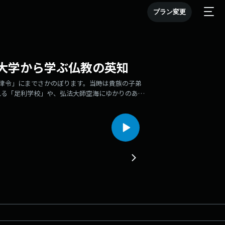
プラン変更
大学から学ぶ仏教の英知
宝律令」にまでさかのぼります。当時は貴族の子弟
れる「足利学校」や、弘法大師空海にゆかりのある
り、明治19年の「帝国大学令」によって西洋式の
高等教育の枠組みが確立されていきました。🔶現
「龍谷大学」です。その歴史は江戸時代の1639
ます。以来、学林、大教校と名を変えながらも一度
財に指定されている大宮キャンパスの本館などは、
感じながら学問に励んでいます。🔶善導大師の説
ぜんどう）大師が『観経四帖疏（かんぎょうしじょ
葉があります。これは「仏さまの大慈悲心を学ぶ」
放って仏にしようと願う心です。この尊いお心を学
えます。🔶「学ぶ」の語源に見る真似ることの大
あるといわれています。私たちは最初から仏さまの
ことから始め、少しずつ自分の中に吸収していきま
人の知恵や真理を敬い、自らの肉体や行動を通し