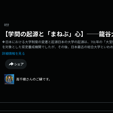
8分
【学問の起源と「まねぶ」心】──龍谷
🔶日本における大学制度の変遷と起源日本の大学の起源は、701年の「大
を対象とした官吏養成機関でしたが、その後、日本最古の総合大学といわ
「種智院（しゅちいん）」など、多様な教育の場が生まれました。近代に入
詳細情報を見る
大学制度が整えられ、大正7年の「大学令」を経て、現在の私立大学を含む
存する最古の大学としての龍谷大学日本に現存する最古の大学は、京都にある
シェア
年（寛永16年）、西本願寺に設けられた「学寮（がくりょう）」に始まり
も途切れることなく継続され、すべての記録が現存しています。重要文化
幕末から明治にかけての面影を今に伝えており、学生たちは歴史的な重みを
高千穂さんのご縁です。
く「学仏大慈心」の教え浄土真宗の学問の根底には、中国の高僧・善導（
しょ）』の中に記された「学仏大慈心（がくぶつだいじしん）」という言
という意味です。仏さまの慈悲とは、すべての命を慈しみ、煩悩から解き
び、自分自身の指針としていくことこそが、仏教を学ぶ真の意義であるとい
切さ「学ぶ」という言葉の語源は、真似をするという意味の「まねぶ」に
ような慈悲の心を持つことはできませんが、そのお姿や教えを「真似る」
す。これは仏教に限らず、あらゆる学問や技術の習得に通じる姿勢です。先