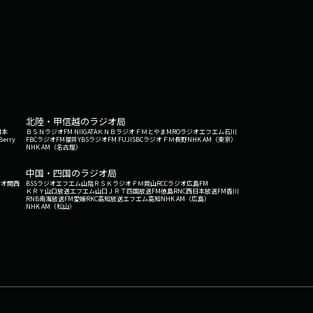
北陸・甲信越のラジオ局
日本
ＢＳＮラジオ
FM NIIGATA
ＫＮＢラジオ
ＦＭとやま
MROラジオ
エフエム石川
Berry
FBCラジオ
FM福井
YBSラジオ
FM FUJI
SBCラジオ
ＦＭ長野
NHK AM（東京）
NHK AM（名古屋）
中国・四国のラジオ局
ジオ関西
BSSラジオ
エフエム山陰
ＲＳＫラジオ
ＦＭ岡山
RCCラジオ
広島FM
ＫＲＹ山口放送
エフエム山口
ＪＲＴ四国放送
FM徳島
RNC西日本放送
FM香川
RNB南海放送
FM愛媛
RKC高知放送
エフエム高知
NHK AM（広島）
NHK AM（松山）