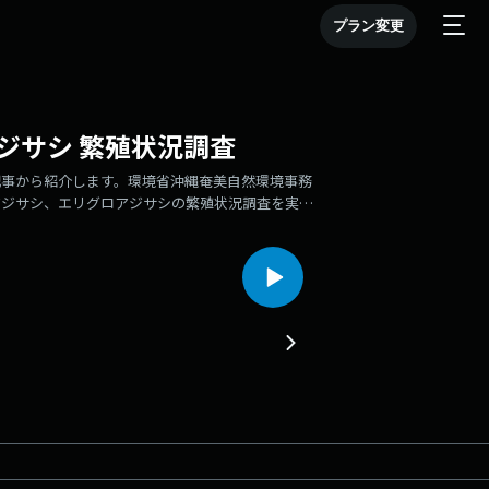
プラン変更
ジサシ 繁殖状況調査
記事から紹介します。環境省沖縄奄美自然環境事務
アジサシ、エリグロアジサシの繁殖状況調査を実施
たが、今年は屋我地島周辺の海域で、多くのアジサ
りと上げ下げする、かわいらしいひなの姿も見るこ
きて、屋我地鳥獣保護区周辺で産卵、子育てをして
所の岩礁などで確認されました。エリグロアジサシ
周辺の岩礁では釣り人が岩礁に上陸したことで、多
された岩礁にロープと案内板を設置し、上陸しない
自然保護官事務所の北橋義明所長は「現時点では平
境を守っていきたい」と話しました。