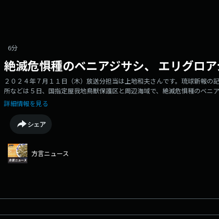
6分
絶滅危惧種のベニアジサシ、 エリグロア
２０２４年７月１１日（木）放送分担当は上地和夫さんです。琉球新報の
所などは５日、国指定屋我地鳥獣保護区と周辺海域で、絶滅危惧種のベニ
しました。去年は台風などの影響で、営巣がほとんど確認できませんでし
詳細情報を見る
シ類が巣をつくっていることが確認され、岩の間に出てきて頭をひょっこ
とができました。毎年５月ごろにオーストラリアや東南アジアから渡って
シェア
おり、調査では、ベニアジサシ１０６羽と、５０の巣、ひな１３羽が３カ
は５０羽と２４の巣、ひな２０羽が９カ所の岩礁などで確認されました。
くの鳥が子育てに失敗した事例も起こっているということで、繁殖が確認
方言ニュース
よう呼び掛ける作業も実施しました。今年の繁殖状況について、沖縄奄美
年並みに順調に繁殖をしている。今後も人為的な影響を防ぎ、いい繁殖環