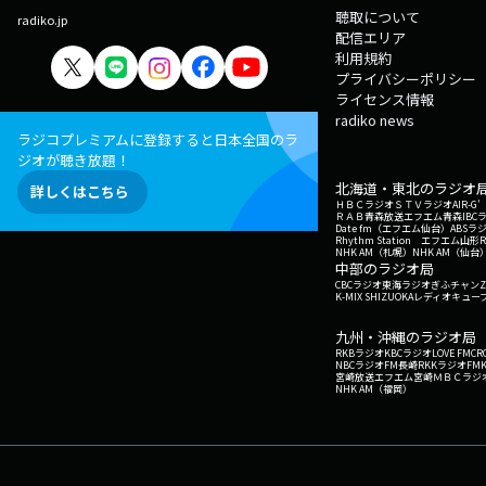
聴取について
radiko.jp
配信エリア
利用規約
プライバシーポリシー
ライセンス情報
radiko news
ラジコプレミアムに登録すると日本全国のラ
ジオが聴き放題！
北海道・東北のラジオ
詳しくはこちら
ＨＢＣラジオ
ＳＴＶラジオ
AIR-
ＲＡＢ青森放送
エフエム青森
IBC
Date fm（エフエム仙台）
ABSラ
Rhythm Station エフエム山形
NHK AM（札幌）
NHK AM（仙台
中部のラジオ局
CBCラジオ
東海ラジオ
ぎふチャン
Z
K-MIX SHIZUOKA
レディオキューブ
九州・沖縄のラジオ局
RKBラジオ
KBCラジオ
LOVE FM
CR
NBCラジオ
FM長崎
RKKラジオ
FM
宮崎放送
エフエム宮崎
ＭＢＣラジ
NHK AM（福岡）