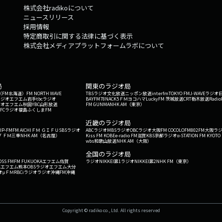
株式会社radikoについて
ニュースリリース
採用情報
特定商取引に関する法律に基づく表示
株式会社メディアプラットフォームラボについて
局
関東のラジオ局
G'（FM北海道）
FM NORTH WAVE
TBSラジオ
文化放送
ニッポン放送
interfm
TOKYO FM
J-WAVE
ラジオ
ラジオ
エフエム岩手
tbcラジオ
BAYFM78
NACK5
ＦＭヨコハマ
LuckyFM 茨城放送
CRT栃木放送
Radio
ジオ
エフエム秋田
YBC山形放送
FM GUNMA
NHK AM（東京）
RFCラジオ福島
ふくしまFM
）
近畿のラジオ局
IP-FM
FM AICHI
ＦＭ ＧＩＦＵ
SBSラジオ
ABCラジオ
MBSラジオ
OBCラジオ大阪
FM COCOLO
FM802
FM大阪
ラ
 ＦＭ三重
NHK AM（名古屋）
Kiss FM KOBE
e-radio FM滋賀
KBS京都ラジオ
α-STATION FM KYOTO
wbs和歌山放送
NHK AM（大阪）
全国のラジオ局
OSS FM
FM FUKUOKA
エフエム佐賀
ラジオNIKKEI第1
ラジオNIKKEI第2
NHK FM（東京）
Kエフエム熊本
OBSラジオ
エフエム大分
オ
μＦＭ
RBCiラジオ
ラジオ沖縄
FM沖縄
Copyright © radiko co., Ltd. All rights reserved