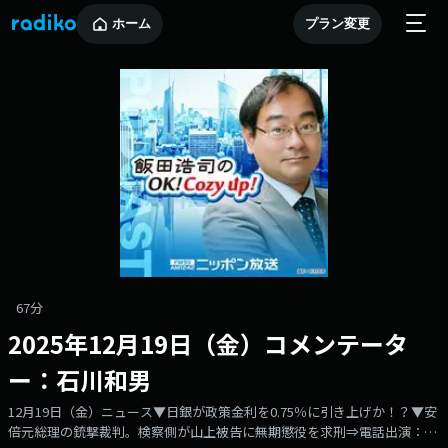
ホーム
プラン変更
67分
2025年12月19日（金）コメンテータ
ー：石川和男
12月19日（金）ニュース▼日銀が政策金利を0.75％に引き上げか！？▼安
倍元総理の銃撃裁判。検察側が山上被告に無期懲役を求刑⇒電話出演：レ