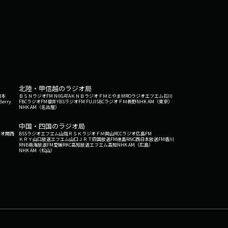
北陸・甲信越のラジオ局
日本
ＢＳＮラジオ
FM NIIGATA
ＫＮＢラジオ
ＦＭとやま
MROラジオ
エフエム石川
Berry
FBCラジオ
FM福井
YBSラジオ
FM FUJI
SBCラジオ
ＦＭ長野
NHK AM（東京）
NHK AM（名古屋）
中国・四国のラジオ局
ジオ関西
BSSラジオ
エフエム山陰
ＲＳＫラジオ
ＦＭ岡山
RCCラジオ
広島FM
ＫＲＹ山口放送
エフエム山口
ＪＲＴ四国放送
FM徳島
RNC西日本放送
FM香川
RNB南海放送
FM愛媛
RKC高知放送
エフエム高知
NHK AM（広島）
NHK AM（松山）