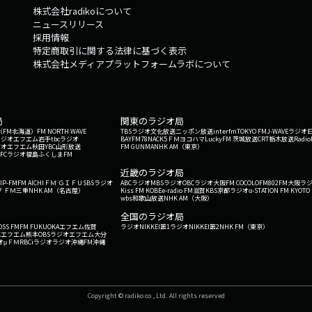
株式会社radikoについて
ニュースリリース
採用情報
特定商取引に関する法律に基づく表示
株式会社メディアプラットフォームラボについて
局
関東のラジオ局
G'（FM北海道）
FM NORTH WAVE
TBSラジオ
文化放送
ニッポン放送
interfm
TOKYO FM
J-WAVE
ラジオ
ラジオ
エフエム岩手
tbcラジオ
BAYFM78
NACK5
ＦＭヨコハマ
LuckyFM 茨城放送
CRT栃木放送
Radio
ジオ
エフエム秋田
YBC山形放送
FM GUNMA
NHK AM（東京）
RFCラジオ福島
ふくしまFM
）
近畿のラジオ局
IP-FM
FM AICHI
ＦＭ ＧＩＦＵ
SBSラジオ
ABCラジオ
MBSラジオ
OBCラジオ大阪
FM COCOLO
FM802
FM大阪
ラ
 ＦＭ三重
NHK AM（名古屋）
Kiss FM KOBE
e-radio FM滋賀
KBS京都ラジオ
α-STATION FM KYOTO
wbs和歌山放送
NHK AM（大阪）
全国のラジオ局
OSS FM
FM FUKUOKA
エフエム佐賀
ラジオNIKKEI第1
ラジオNIKKEI第2
NHK FM（東京）
Kエフエム熊本
OBSラジオ
エフエム大分
オ
μＦＭ
RBCiラジオ
ラジオ沖縄
FM沖縄
Copyright © radiko co., Ltd. All rights reserved