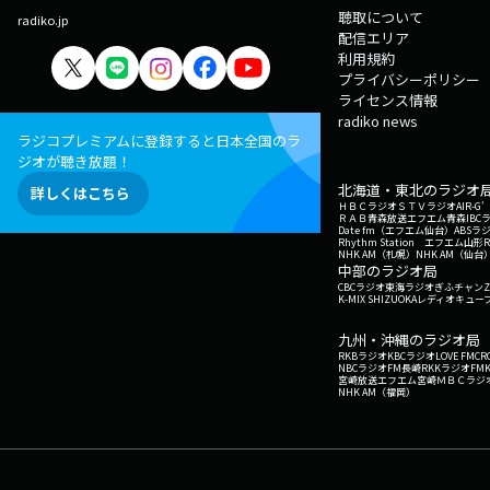
聴取について
radiko.jp
配信エリア
利用規約
プライバシーポリシー
ライセンス情報
radiko news
ラジコプレミアムに登録すると日本全国のラ
ジオが聴き放題！
北海道・東北のラジオ
詳しくはこちら
ＨＢＣラジオ
ＳＴＶラジオ
AIR-
ＲＡＢ青森放送
エフエム青森
IBC
Date fm（エフエム仙台）
ABSラ
Rhythm Station エフエム山形
NHK AM（札幌）
NHK AM（仙台
中部のラジオ局
CBCラジオ
東海ラジオ
ぎふチャン
Z
K-MIX SHIZUOKA
レディオキューブ
九州・沖縄のラジオ局
RKBラジオ
KBCラジオ
LOVE FM
CR
NBCラジオ
FM長崎
RKKラジオ
FM
宮崎放送
エフエム宮崎
ＭＢＣラジ
NHK AM（福岡）