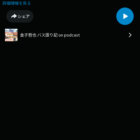
園の園バス、習い事の送迎バスなどの運行状況の確認や各種連絡を便利に
詳細情報を見る
するクラウドサービスを提供する、愛知県名古屋市にありますVISH株式会
社の方にお話を伺っています。このサービスが、バスの運転士不足解消や
シェア
利用者増、町の発展につながる大きな可能性を秘めているかもしれない…
そんなお話です。Podcast限定のおまけ企画「バス停探検隊」もありま
す。podcast版のバス語り記もお楽しみください！【出演】金子哲也
金子哲也 バス語り記 on podcast
（KBCラジオディレクター）西尾真吾さん（VISH株式会社 執行役員）麓貴
久さん（VISH株式会社 公共バスサービスチーム リーダー）沖浜貴彦さん
（バス路線探検家・バス停探検隊のみ）