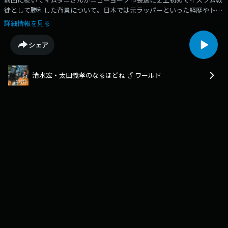
徒として勝利した背景について。日本では元ラッパーといった経歴やトラ
ンプに対する姿勢が注目されていますが、マムダニさんはどんなことを訴
詳細情報を見る
えて当選したのか。対話を重視、主義主張を超えて弱者の立場に立とうと
する彼の政策について、東京から清水宏が現地の太田義孝ロードアイラン
シェア
ド大教授に聞きます
清水宏・太田義孝のなるほどね ざ ワールド