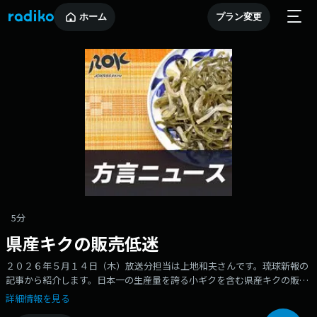
ホーム
プラン変更
5分
県産キクの販売低迷
２０２６年５月１４日（木）放送分担当は上地和夫さんです。琉球新報の
記事から紹介します。日本一の生産量を誇る小ギクを含む県産キクの販売
が低迷しています。県産キクのおよそ９割を占める県花卉園芸農業協同組
詳細情報を見る
合とＪＡ沖縄の２０２５年度の出荷本数がともに、ピーク時から半減して