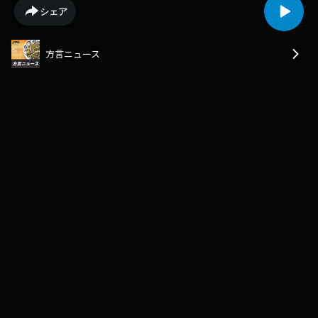
おり、過去最低を記録しました。減少の背景には、価格の安い海外産との
シェア
競合をはじめ、気候変動による温暖化や葬儀の規模縮小などが挙げられま
す。花き農協では、２００５年度に１億８４６３万本でピークを迎えまし
たが、直近の２０２５年度は２００５年度に比べて４８・７％減った９４
方言ニュース
７５万本にとどまりました。ＪＡおきなわでも、２００９年度の１億１６
００万本がピークでしたが、２０２５年度は２００９年度に比べて５９・
９％減の４６５５万本でした。低迷の背景には複数の要因が重なってお
り、このうち気候変動の影響が深刻で両団体によりますと、夏場に最高気
温３４度を超える日が増え、７から８月の植え付け時期の管理が難しくな
ってきたということです。花き農協の前川代表理事は「品質のいいキクを
安定的に生産することが年々困難になっている」と説明しています。