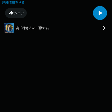
スクリット語「スヴァスティカ」にあり、幸福や幸運を意味します。ヒン
詳細情報を見る
ドゥー教ではヴィシュヌ神の胸の瑞毛（ずいもう）に由来し、仏教ではお
釈迦さまの胸に現れた「吉兆の印」とされています。実はその歴史は極め
シェア
て古く、ウクライナのメジリチ遺跡（旧石器時代）で発見されたものが最
古といわれ、宗教の枠を超えて世界中で用いられてきた根源的な形なので
す。🔶日本における歴史と地図記号への定着この印が中国へ伝わると、
高千穂さんのご縁です。
693年に武則天（ぶそくてん）によって「万（まん）」と呼ぶことが定め
られました。これは「あらゆる吉祥が集まる」という意味が込められてい
ます。日本では、奈良・薬師寺の薬師如来像の足の裏に刻まれているもの
が現存する最古の例といわれ、1300年以上も前から幸福の象徴として親し
まれてきました。明治13年（1880年）には、国土地理院によって正式に寺
院を表す地図記号として定められ、今日に至ります。🔶時代を越えて人々
を惹きつける形卍は、古今東西を問わず人々を惹きつける魅力を持ってい
ます。江戸時代の浮世絵師・葛飾北斎は、晩年に「画狂老人卍（がきょう
ろうじんまんじ）」と号しました。また、現代の若者の間でも「マジ卍」
という言葉が流行したように、その形や響きには理屈を超えて心に訴えか
ける力があるのかもしれません。特定の宗派の紋（浄土真宗の「下がり
藤」など）とは異なり、卍はお寺全体の共通の印として、世界中の人々に
「ここは聖なる場所である」ことを伝えています。🔶「四つのL」で味わ
う仏さまの働き私の祖父である高千穂正史（たかちほまさふみ）は、卍の
形を「四つのL」が組み合わさったものとして味わっていました。一つ目
はLove（慈悲）。すべての命を救うという阿弥陀さまの慈愛。二つ目は
Life（限りない命）。いつでもどこでも私を支える命。三つ目はLight（限