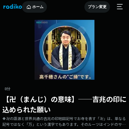
ホーム
プラン変更
8分
【卍（まんじ）の意味】──吉兆の印に
込められた願い
🔶卍の語源と世界共通の吉兆の印地図記号でお寺を表す「卍」は、単なる
記号ではなく「万」という漢字でもあります。そのルーツはインドのサン