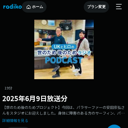
ホーム
プラン変更
19分
2025年6月9日放送分
【世のため後のためプロジェクト】今回は、パラサーファーの安田京弘さ
んをスタジオにお迎えしました。身体に障害のある方のサーフィン、パラ
サーフィンを通じて、障害のある方やその家族のサポートや、笑顔の継続
詳細情報を見る
をお手伝いしているという安田さん。日本で唯一行われているパラサーフ