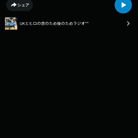
ィンの世界大会で２０２３年には２位、２０２４年は３位という成績を残
シェア
していらっしゃいます。１０年程前に球脊髄性筋萎縮症を発症し、当時は
好きな事から距離を置いたそうですが、今では周囲のサポートにより、今
出来る事を楽しんでいるそうです。サーフィンの魅力から今後どんな世の
UKとヒロの世のため後のためラジオ**
中を作りたいかなどお話しくださいました。