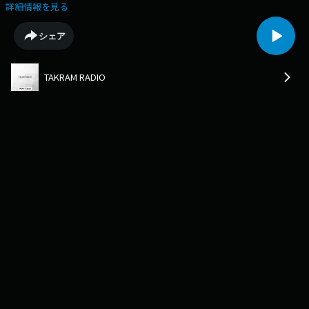
06:13ひとつのものを異なる形で変奏する10:33タンジェント・スカルプチ
詳細情報を見る
ャーという遊び15:16「当然」を言葉にして再定義する18:22『銀河鉄道の
夜』の行間に隠れた言葉23:27２つめのタンジェント・スカルプチャー
シェア
TAKRAM RADIO