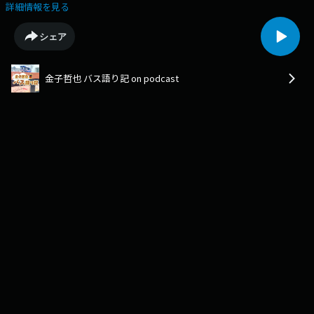
沖浜貴彦さんと福岡市東区のバスマニア2名をお迎えしてあれやこれやデ
詳細情報を見る
ィープにトークしています。Podcast限定のおまけ企画「バス停探検隊」
もあります！podcast版のバス語り記もお楽しみください！【出演】金子
シェア
哲也（KBCラジオディレクター）沖浜貴彦さん（バス路線探検家）平城勝
太さん（ひらぎさんのおいも 代表）水谷青葉さん
金子哲也 バス語り記 on podcast