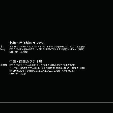
北陸・甲信越のラジオ局
日本
ＢＳＮラジオ
FM NIIGATA
ＫＮＢラジオ
ＦＭとやま
MROラジオ
エフエム石川
Berry
FBCラジオ
FM福井
YBSラジオ
FM FUJI
SBCラジオ
ＦＭ長野
NHK AM（東京）
NHK AM（名古屋）
中国・四国のラジオ局
ジオ関西
BSSラジオ
エフエム山陰
ＲＳＫラジオ
ＦＭ岡山
RCCラジオ
広島FM
ＫＲＹ山口放送
エフエム山口
ＪＲＴ四国放送
FM徳島
RNC西日本放送
FM香川
RNB南海放送
FM愛媛
RKC高知放送
エフエム高知
NHK AM（広島）
NHK AM（松山）