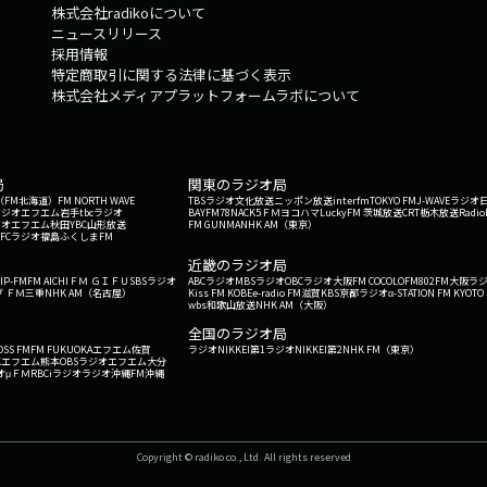
株式会社radikoについて
ニュースリリース
採用情報
特定商取引に関する法律に基づく表示
株式会社メディアプラットフォームラボについて
局
関東のラジオ局
G'（FM北海道）
FM NORTH WAVE
TBSラジオ
文化放送
ニッポン放送
interfm
TOKYO FM
J-WAVE
ラジオ
ラジオ
エフエム岩手
tbcラジオ
BAYFM78
NACK5
ＦＭヨコハマ
LuckyFM 茨城放送
CRT栃木放送
Radio
ジオ
エフエム秋田
YBC山形放送
FM GUNMA
NHK AM（東京）
RFCラジオ福島
ふくしまFM
）
近畿のラジオ局
IP-FM
FM AICHI
ＦＭ ＧＩＦＵ
SBSラジオ
ABCラジオ
MBSラジオ
OBCラジオ大阪
FM COCOLO
FM802
FM大阪
ラ
 ＦＭ三重
NHK AM（名古屋）
Kiss FM KOBE
e-radio FM滋賀
KBS京都ラジオ
α-STATION FM KYOTO
wbs和歌山放送
NHK AM（大阪）
全国のラジオ局
OSS FM
FM FUKUOKA
エフエム佐賀
ラジオNIKKEI第1
ラジオNIKKEI第2
NHK FM（東京）
Kエフエム熊本
OBSラジオ
エフエム大分
オ
μＦＭ
RBCiラジオ
ラジオ沖縄
FM沖縄
Copyright © radiko co., Ltd. All rights reserved