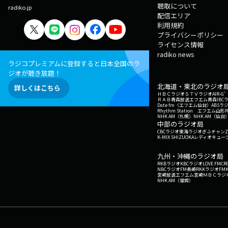
聴取について
radiko.jp
配信エリア
利用規約
プライバシーポリシー
ライセンス情報
radiko news
ラジコプレミアムに登録すると日本全国のラ
ジオが聴き放題！
北海道・東北のラジオ
詳しくはこちら
ＨＢＣラジオ
ＳＴＶラジオ
AIR-
ＲＡＢ青森放送
エフエム青森
IBC
Date fm（エフエム仙台）
ABSラ
Rhythm Station エフエム山形
NHK AM（札幌）
NHK AM（仙台
中部のラジオ局
CBCラジオ
東海ラジオ
ぎふチャン
Z
K-MIX SHIZUOKA
レディオキューブ
九州・沖縄のラジオ局
RKBラジオ
KBCラジオ
LOVE FM
CR
NBCラジオ
FM長崎
RKKラジオ
FM
宮崎放送
エフエム宮崎
ＭＢＣラジ
NHK AM（福岡）