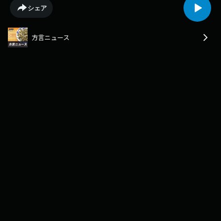
古島周辺では先月２６日ごろから今月２日午後９時までに、震度１以上の
シェア
地震が少なくとも２４回発生しており、沖縄気象台は地震や津波への備え
を呼びかけています。気象台によりますと、宮古島北西沖などでは先月２
６日から今月１日までの４日間で、震度１未満の地震を含むマグニチュー
方言ニュース
ド２以上の地震が、１３８５回観測されました。２日は午後に震度１以上
の地震が５回発生しました。気象台は「地震活動が活発になっている」と
して、普段から家具の固定や防災グッズ、避難場所の確認などの備えを促
しています。（了）