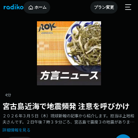
ホーム
プラン変更
4分
宮古島近海で地震頻発 注意を呼びかけ
２０２６年３月５日（木）琉球新報の記事から紹介します。担当は上地和
夫さんです。２日午後７時３９分ごろ、宮古島で震度３の地震がありまし
た。気象庁によりますと、震源地は宮古島北西沖で、震源の深さはごく浅
詳細情報を見る
いということで、地震の規模はマグニチュード５・９と推定されます。宮