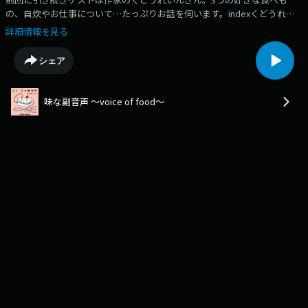
の、自炊やお仕事について…たっぷりお話を伺います。indexくどうれい
んさん3つの好きな食べもの/にゅっとだしたネギトロ/回転寿司のフライ
詳細情報を見る
ドポテトうまいよね/メイトーなめらかプリンのカスタードに勝るか/おば
あちゃんのもぎたてトマトジュース/結婚すると畑が2倍/お皿と箸以外食
シェア
べます/本当の煮凝りを知りたい/無理やり菜箸をもつ時間をつくる/自分へ
のまかない/自炊の神に愛されてる？/家でファミレス/鶏むね肉をめちゃく
ちゃにソテーする/自炊に助けられた日々/エッセイは盛らないこと/魂をブ
味な副音声 ～voice of food～
リブリにしておきたい/ずっと自分に興味ある/村のコンクールからはじま
った文章を書くこと/休むを仕事にいれる/仕事は出勤と退勤guestくどう
れいん（作家）WEB / X / Instagrambook「コーヒーにミルクを入れるよう
な愛」（講談社）「虎のたましい人魚の涙」（講談社文
庫・・・・・・・・・・・・・・・・・📣新・味な副音声 フォローお願い
します！Follow us onApple Podcasts,Spotify,Amazon Music.🎙️Podcast毎
週月曜日に新着エピソード配信🍰Instagram / Xポッドキャスト情報やスタ
ジオの様子をお届け！
https://www.instagram.com/ajinafukuonsei/https://twitter.com/ajinafuku
🛍️味マート BASE支店公式ショップ。店主 平野紗季子が毎週ポッドキャス
ト内で紹介する美味しいモノ・楽しいモノを販売中！
https://shop.ajimart.net🍰AJI MARTメンバーシップ「TA Team Aji」会員募
集中！http://shop.ajimart.net/✏️メッセージあなたの好きな食べ物の話、
お便りはこちらから。https://survey.sonicbowl.cloud/form/efd63cc3-
c14a-41a5-9c64-74b8f7c30574/