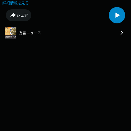
座が７月から８月にかけて市社会福祉センターで開かれ、２０人余が受講
詳細情報を見る
しました。講座は「使てぃ残さびらしまじまの言葉」を合言葉に実践普及
が目的で、初心者を対象にした全５回の講座となっています。しまくとぅ
シェア
ばによる自己紹介、地名や人名の表現、日常会話、紙芝居、沖縄のわらべ
歌のほか、最終回には琉歌の手ほどきを学びました。講座の後のアンケー
トで「優しく聞こえる」「言葉に心がある」「聞いて感動した」「使って
方言ニュース
みたい」など、多様な感想が寄せられました。講師は「ハイサイ、ハイタ
イのあいさつや、いただきます、ごちそうまなど、生活や暮らしの中で簡
単な単語から意識的に使っていくことが大切」とアドバイスしました。