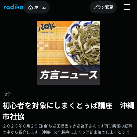
ホーム
プラン変更
3分
初心者を対象にしまくとぅば講座 沖縄
市社協
２０２５年８月２９日(金)放送回担当は赤嶺啓子さんです琉球新報の記事
の中から紹介します。沖縄市文化協会しまくぅば部主催のしまくとぅば講