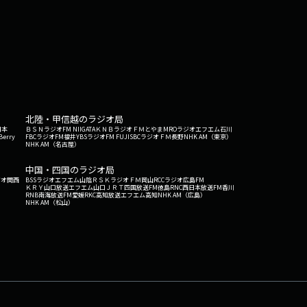
北陸・甲信越のラジオ局
日本
ＢＳＮラジオ
FM NIIGATA
ＫＮＢラジオ
ＦＭとやま
MROラジオ
エフエム石川
Berry
FBCラジオ
FM福井
YBSラジオ
FM FUJI
SBCラジオ
ＦＭ長野
NHK AM（東京）
NHK AM（名古屋）
中国・四国のラジオ局
ジオ関西
BSSラジオ
エフエム山陰
ＲＳＫラジオ
ＦＭ岡山
RCCラジオ
広島FM
ＫＲＹ山口放送
エフエム山口
ＪＲＴ四国放送
FM徳島
RNC西日本放送
FM香川
RNB南海放送
FM愛媛
RKC高知放送
エフエム高知
NHK AM（広島）
NHK AM（松山）