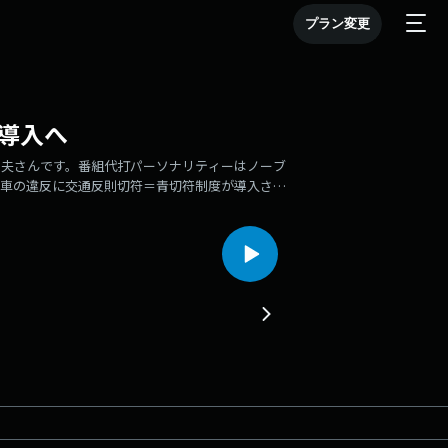
プラン変更
導入へ
和夫さんです。番組代打パーソナリティーはノーブ
転車の違反に交通反則切符＝青切符制度が導入され
、１、 ２年生およそ２３０人が「ながらスマホ」
の教材「自転車交通安全ゲーム」などの動画を視聴
になると確認しました。また、「自転車の交通違反
」と説明し、およそ１億円に上る事故の賠償金の事
の男子生徒らは「歩道を走るのは原則禁止と初めて
て良かった。自転車に乗る友達も多いのでみんなで
県内で発生した自転車関連の事故は１９９件で、こ
負っています。（了）