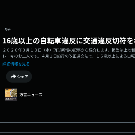
5分
16歳以上の自転車違反に交通違反切符を
２０２６年３月１８日（水）琉球新報の記事から紹介します。担当は上地
レーキのお二人です。４月１日施行の改正道交法で、１６歳以上による自
ることを受け、石川署はこのほど、石川高校で自転車交通安全教育を実施し
詳細情報を見る
など身近な違反に反則金が課されることなどを学びました。ドラマ仕立て
し、並走や逆走、歩道通行、２人乗り、夜間の無灯火などが反則金の対象
シェア
は基本的に指導警告にとどまるが、悪質で危険な場合は摘発の対象になる
例を示して、自転車保険に加入するよう求めました。司会を務めた２年生
知った」と多くを学んだ様子で、「４月から制度が設けられると先に知れ
方言ニュース
反則に気を付けたい」と語りました。県警のまとめによりますと、去年、
のうち自転車に乗車中の１人が死亡し、２１人が重傷、１７３人が軽傷を