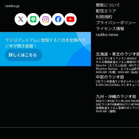
聴取について
radiko.jp
配信エリア
利用規約
プライバシーポリシー
ライセンス情報
radiko news
ラジコプレミアムに登録すると日本全国のラ
ジオが聴き放題！
北海道・東北のラジオ
詳しくはこちら
ＨＢＣラジオ
ＳＴＶラジオ
AIR-
ＲＡＢ青森放送
エフエム青森
IBC
Date fm（エフエム仙台）
ABSラ
Rhythm Station エフエム山形
NHK AM（札幌）
NHK AM（仙台
中部のラジオ局
CBCラジオ
東海ラジオ
ぎふチャン
Z
K-MIX SHIZUOKA
レディオキューブ
九州・沖縄のラジオ局
RKBラジオ
KBCラジオ
LOVE FM
CR
NBCラジオ
FM長崎
RKKラジオ
FM
宮崎放送
エフエム宮崎
ＭＢＣラジ
NHK AM（福岡）