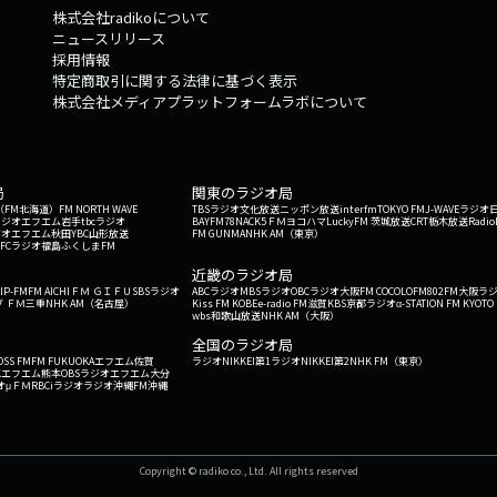
株式会社radikoについて
ニュースリリース
採用情報
特定商取引に関する法律に基づく表示
株式会社メディアプラットフォームラボについて
局
関東のラジオ局
G'（FM北海道）
FM NORTH WAVE
TBSラジオ
文化放送
ニッポン放送
interfm
TOKYO FM
J-WAVE
ラジオ
ラジオ
エフエム岩手
tbcラジオ
BAYFM78
NACK5
ＦＭヨコハマ
LuckyFM 茨城放送
CRT栃木放送
Radio
ジオ
エフエム秋田
YBC山形放送
FM GUNMA
NHK AM（東京）
RFCラジオ福島
ふくしまFM
）
近畿のラジオ局
IP-FM
FM AICHI
ＦＭ ＧＩＦＵ
SBSラジオ
ABCラジオ
MBSラジオ
OBCラジオ大阪
FM COCOLO
FM802
FM大阪
ラ
 ＦＭ三重
NHK AM（名古屋）
Kiss FM KOBE
e-radio FM滋賀
KBS京都ラジオ
α-STATION FM KYOTO
wbs和歌山放送
NHK AM（大阪）
全国のラジオ局
OSS FM
FM FUKUOKA
エフエム佐賀
ラジオNIKKEI第1
ラジオNIKKEI第2
NHK FM（東京）
Kエフエム熊本
OBSラジオ
エフエム大分
オ
μＦＭ
RBCiラジオ
ラジオ沖縄
FM沖縄
Copyright © radiko co., Ltd. All rights reserved