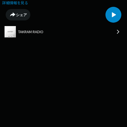
とジェネレーション02:58展覧会『シナジー、創造と生成のあいだ』08:37
詳細情報を見る
純粋な創造は存在しない14:04創造を神聖視しない19:14生成されるアナロ
グ現象23:15生成されるプロセスを創造する27:21道具の大小と世界の対話
シェア
29:55シャッターを押して生まれた副産物
TAKRAM RADIO