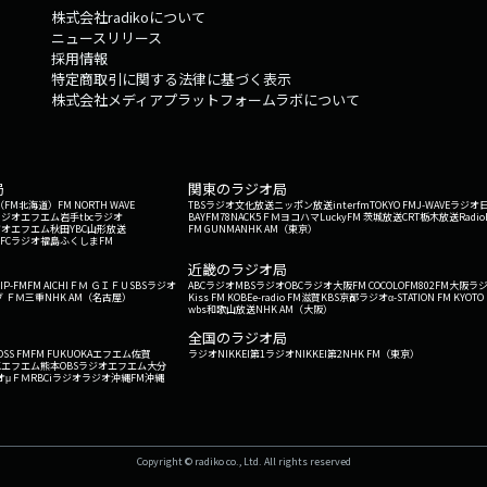
株式会社radikoについて
ニュースリリース
採用情報
特定商取引に関する法律に基づく表示
株式会社メディアプラットフォームラボについて
局
関東のラジオ局
G'（FM北海道）
FM NORTH WAVE
TBSラジオ
文化放送
ニッポン放送
interfm
TOKYO FM
J-WAVE
ラジオ
ラジオ
エフエム岩手
tbcラジオ
BAYFM78
NACK5
ＦＭヨコハマ
LuckyFM 茨城放送
CRT栃木放送
Radio
ジオ
エフエム秋田
YBC山形放送
FM GUNMA
NHK AM（東京）
RFCラジオ福島
ふくしまFM
）
近畿のラジオ局
IP-FM
FM AICHI
ＦＭ ＧＩＦＵ
SBSラジオ
ABCラジオ
MBSラジオ
OBCラジオ大阪
FM COCOLO
FM802
FM大阪
ラ
 ＦＭ三重
NHK AM（名古屋）
Kiss FM KOBE
e-radio FM滋賀
KBS京都ラジオ
α-STATION FM KYOTO
wbs和歌山放送
NHK AM（大阪）
全国のラジオ局
OSS FM
FM FUKUOKA
エフエム佐賀
ラジオNIKKEI第1
ラジオNIKKEI第2
NHK FM（東京）
Kエフエム熊本
OBSラジオ
エフエム大分
オ
μＦＭ
RBCiラジオ
ラジオ沖縄
FM沖縄
Copyright © radiko co., Ltd. All rights reserved