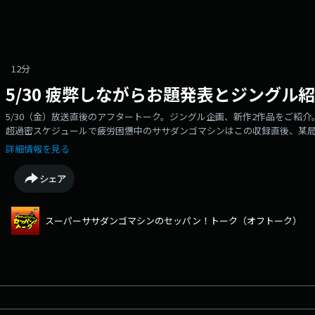
12分
5/30 疲弊しながらお題発表とジングル
5/30（金）放送直後のアフタートーク。ジングル企画、新作2作品をご紹
超過密スケジュールで疲労困憊中のササダンゴマシンはこの収録直後、某局
ッパン
詳細情報を見る
シェア
スーパーササダンゴマシンのセッパン！トーク（オフトーク）