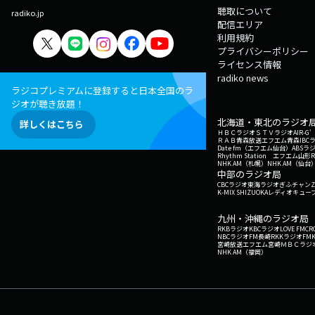
聴取について
radiko.jp
配信エリア
利用規約
プライバシーポリシー
ライセンス情報
radiko news
ラジコプレミアムに登録すると日本全国のラ
ジオが聴き放題！
北海道・東北のラジオ
詳しくはこちら
ＨＢＣラジオ
ＳＴＶラジオ
AIR-
ＲＡＢ青森放送
エフエム青森
IBC
Date fm（エフエム仙台）
ABSラ
Rhythm Station エフエム山形
NHK AM（札幌）
NHK AM（仙台
中部のラジオ局
CBCラジオ
東海ラジオ
ぎふチャン
Z
K-MIX SHIZUOKA
レディオキューブ
九州・沖縄のラジオ局
RKBラジオ
KBCラジオ
LOVE FM
CR
NBCラジオ
FM長崎
RKKラジオ
FM
宮崎放送
エフエム宮崎
ＭＢＣラジ
NHK AM（福岡）