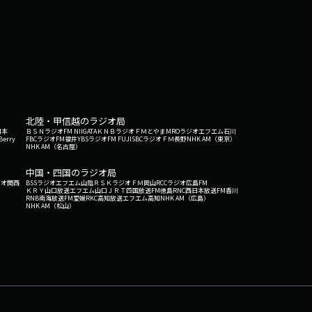
北陸・甲信越のラジオ局
日本
ＢＳＮラジオ
FM NIIGATA
ＫＮＢラジオ
ＦＭとやま
MROラジオ
エフエム石川
Berry
FBCラジオ
FM福井
YBSラジオ
FM FUJI
SBCラジオ
ＦＭ長野
NHK AM（東京）
NHK AM（名古屋）
中国・四国のラジオ局
ジオ関西
BSSラジオ
エフエム山陰
ＲＳＫラジオ
ＦＭ岡山
RCCラジオ
広島FM
ＫＲＹ山口放送
エフエム山口
ＪＲＴ四国放送
FM徳島
RNC西日本放送
FM香川
RNB南海放送
FM愛媛
RKC高知放送
エフエム高知
NHK AM（広島）
NHK AM（松山）