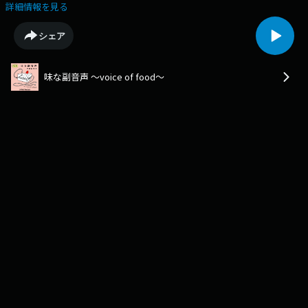
んをゲストに「味の説明」についてお話していきます。index味を説明す
詳細情報を見る
るとは/水道水の説明/0ではない、1の味/負けた後にもう一度始めようとす
るときの味/一円玉は本当に軽いのか？/一円玉の軽さに内側から辿り着き
シェア
たい/炭酸は本当に爽やかなのか？/擬似宇宙人体験/暴れる天然水/いなく
なった蝶の味/甘い新幹線/味の整体師/美食の階級を破壊する/高校時代の
メアド/パイの実の説明/瓦割り/過去の火が彷彿される/ジャワティーの説
味な副音声 ～voice of food～
明/離れたところで葉っぱが倒れている/韓国のりの説明/楽しい味は塩味と
油/次週に続くguest鈴木ジェロニモ（芸人/歌人）Instagram / X /
YouTube・・・・・・・・・・・・・・・・・📣新・味な副音声 フォロー
お願いします！Follow us onApple Podcasts,Spotify,Amazon Music.🎙️
Podcast毎週月曜日に新着エピソード配信🍰Instagram / Xポッドキャスト
情報やスタジオの様子をお届け！
https://www.instagram.com/ajinafukuonsei/https://twitter.com/ajinafuku
🛍️味マート BASE支店公式ショップ。店主 平野紗季子が毎週ポッドキャス
ト内で紹介する美味しいモノ・楽しいモノを販売中！
https://shop.ajimart.net🍰AJI MARTメンバーシップ「TA Team Aji」会員募
集中！http://shop.ajimart.net/✏️メッセージあなたの好きな食べ物の話、
お便りはこちらから。https://survey.sonicbowl.cloud/form/efd63cc3-
c14a-41a5-9c64-74b8f7c30574/