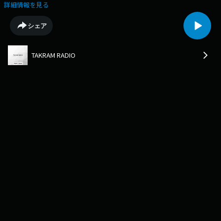
トークセッションを行います。＜目次＞00:35振り返りの必要性03:27旅の
詳細情報を見る
思い出を言語化する09:48旅とものづくりの共通点12:49ハワイ好きから始
まったサステナブルへの意識17:53人生の転機となった「旅のような暮ら
シェア
し」23:40旅から帰って気づく小さなコミュニケーション28:52旅をして変
わる会話の意味36:31旅のような会話で満たす知的好奇心41:20リスナーへ
の「問い」＜ゲストプロフィール＞飯塚 彩子（イイヅカ・アヤコ）旅の力
TAKRAM RADIO
を信じるトラベルライフスタイルマガジンLivhub編集長。慶應義塾大学
SFC環境情報学部卒。学生時代はメディア論を主に専攻しつつ、
SelfReflectionをテーマに研究。卒業後はインターネット広告代理店で、
アカウントマネジメントとして東京本社とシンガポール支社に合計5年勤
務。その後パートナーの転勤に伴いインドネシア・ジャカルタに2年在住
した後、出産を機に転職し現職。現在は、Livhubでのライティング・編集
のほか、ツアーの企画・運営も担当している。趣味は本屋滞在と茶。