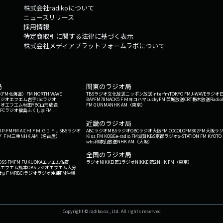
株式会社radikoについて
が必要不可欠です。🔶金子みすゞの詩にみる命の多様性浄土真宗の門徒で
ニュースリリース
みんないい」という言葉は、仏教の慈悲の心を象徴しています。阿弥陀さ
採用情報
ままの姿を丸ごと受け入れてくださいます。それぞれの個性を尊重し、認
特定商取引に関する法律に基づく表示
らゆる命がそのままで尊いのだと全肯定する仏教のまなざしこそが、現代
株式会社メディアプラットフォームラボについて
ん。🔶今週のまとめ現在、不登校の増加や自己肯定感の低下など、子供た
す。SNSの普及による強い刺激や「見えないいじめ」から子供を守るため
教には「教化」を通じて子供たちの情操を育んできた長い歴史があり、お
を磨くこと以上に、まずは情緒（心）を育むことを優先する教育のあり方
局
関東のラジオ局
ってみんないい」という教えの通り、個々の違いを認め合い、命を丸ごと
G'（FM北海道）
FM NORTH WAVE
TBSラジオ
文化放送
ニッポン放送
interfm
TOKYO FM
J-WAVE
ラジオ
旗」です。どうぞお楽しみに。お話は、熊本市中央区京町（きょうまち）
ラジオ
エフエム岩手
tbcラジオ
BAYFM78
NACK5
ＦＭヨコハマ
LuckyFM 茨城放送
CRT栃木放送
Radio
ジオ
エフエム秋田
YBC山形放送
FM GUNMA
NHK AM（東京）
ほ こうしょう）さん。ゲストは「terakoya 和多志家（わたしや）」の
RFCラジオ福島
ふくしまFM
）
（まるい じゅんこ）でした。
近畿のラジオ局
IP-FM
FM AICHI
ＦＭ ＧＩＦＵ
SBSラジオ
ABCラジオ
MBSラジオ
OBCラジオ大阪
FM COCOLO
FM802
FM大阪
ラ
 ＦＭ三重
NHK AM（名古屋）
Kiss FM KOBE
e-radio FM滋賀
KBS京都ラジオ
α-STATION FM KYOTO
wbs和歌山放送
NHK AM（大阪）
全国のラジオ局
OSS FM
FM FUKUOKA
エフエム佐賀
ラジオNIKKEI第1
ラジオNIKKEI第2
NHK FM（東京）
Kエフエム熊本
OBSラジオ
エフエム大分
オ
μＦＭ
RBCiラジオ
ラジオ沖縄
FM沖縄
Copyright © radiko co., Ltd. All rights reserved