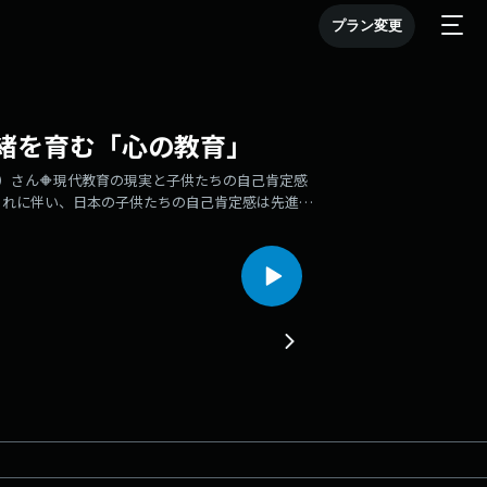
プラン変更
緒を育む「心の教育」
いが）さん🔶現代教育の現実と子供たちの自己肯定感
これに伴い、日本の子供たちの自己肯定感は先進国
思えない子供が増えているのが現状です。学校教育
びに対し、現代の教育システムがどう応えていくか
の子供たちは常にデジタルの刺激に晒されていま
フォンを所持しています。SNSは便利である反面、
孕んでいます。オーストラリアやアメリカの一部の
かに自分を見失わずに生きていくかが問われていま
ら続く「少年教化（しょうねんきょうけ）」という
さや情緒を育む「情操教育」を指します。お寺で開
経を読み、お話を聞き、仲間と交流することを通じ
た。🔶「情緒」と「知性」の優先順位教育におい
先にあるべきだと説いています。何のために勉強す
であるべきです。情緒という土台があってこそ、初
らの心で答えを見つけ出すための「心の土台」作り