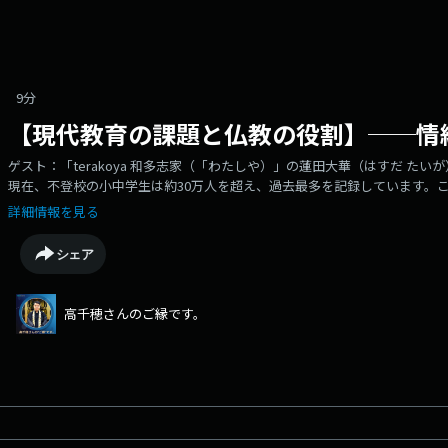
9分
【現代教育の課題と仏教の役割】──情
ゲスト：「terakoya 和多志家（「わたしや）」の蓮田大華（はすだ た
現在、不登校の小中学生は約30万人を超え、過去最多を記録しています。
の中でも最低水準にあるといわれており、「自分にいいところがある」と
詳細情報を見る
に馴染めず、自分の殻に閉じこもってしまう。そうした子供たちの心の叫
が大きな課題となっています。🔶デジタル社会とSNSがもたらす影響現代
シェア
す。NTTの調査によれば、小学6年生で約6割、中学生では約9割がスマート
子供には刺激が強すぎ、依存性や「見えないいじめ」の温床となる危険も
州でSNSの利用制限が議論されているように、情報過多な社会の中で、い
高千穂さんのご縁です。
す。🔶仏教における「情操教育」と「教化」の歩み仏教には、明治時代か
長い歴史があります。これは単に知識や作法を教えるのではなく、命の尊
催される「日曜学校」や「子供会」といった活動は、非日常的な空間でお
て、学校や家庭では得られない豊かな情緒を育む大切な役割を担ってきまし
て知性を磨くことは重要ですが、蓮田大華さんは「情緒（心の育み）」が
るのか。それは自分の心や情操を豊かにし、自分や他者を大切にするため
めて知性は正しく活かされます。AIが正解を提示する時代だからこそ、自