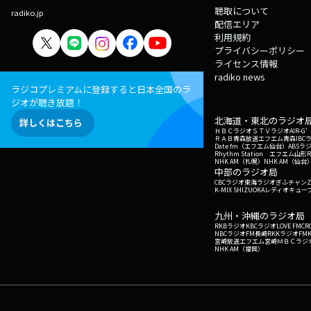
聴取について
radiko.jp
配信エリア
利用規約
プライバシーポリシー
ライセンス情報
radiko news
ラジコプレミアムに登録すると日本全国のラ
ジオが聴き放題！
北海道・東北のラジオ
詳しくはこちら
ＨＢＣラジオ
ＳＴＶラジオ
AIR-
ＲＡＢ青森放送
エフエム青森
IBC
Date fm（エフエム仙台）
ABSラ
Rhythm Station エフエム山形
NHK AM（札幌）
NHK AM（仙台
中部のラジオ局
CBCラジオ
東海ラジオ
ぎふチャン
Z
K-MIX SHIZUOKA
レディオキューブ
九州・沖縄のラジオ局
RKBラジオ
KBCラジオ
LOVE FM
CR
NBCラジオ
FM長崎
RKKラジオ
FM
宮崎放送
エフエム宮崎
ＭＢＣラジ
NHK AM（福岡）