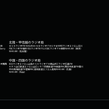
もあった詩人・金子みすゞさんの「みんなちがって
まという仏さまは、個々の違いを否定せず、ありの
め合うこと。教育に馴染めない子供たちも含め、あ
教育の閉塞感を打ち破る鍵となるのかもしれませ
ちを取り巻く教育環境は深刻な課題に直面していま
、大人がそのリスクを理解する必要があります。仏
寺はその拠り所としての役割を持っています。知性
が、今の時代には求められています。「みんなちが
北陸・甲信越のラジオ局
肯定する視点が大切です。次回テーマは「仏教の
日本
ＢＳＮラジオ
FM NIIGATA
ＫＮＢラジオ
ＦＭとやま
MROラジオ
エフエム石川
にある仏嚴寺（ぶつごんじ）の高千穂光正（たかち
Berry
FBCラジオ
FM福井
YBSラジオ
FM FUJI
SBCラジオ
ＦＭ長野
NHK AM（東京）
NHK AM（名古屋）
蓮田大華（はすだ たいが）さん。お相手は丸井純子
中国・四国のラジオ局
ジオ関西
BSSラジオ
エフエム山陰
ＲＳＫラジオ
ＦＭ岡山
RCCラジオ
広島FM
ＫＲＹ山口放送
エフエム山口
ＪＲＴ四国放送
FM徳島
RNC西日本放送
FM香川
RNB南海放送
FM愛媛
RKC高知放送
エフエム高知
NHK AM（広島）
NHK AM（松山）