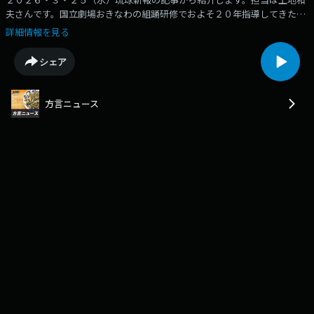
夫さんです。国立劇場おきなわの組踊研修でおよそ２０年指導してきた立
方主任講師の宮城能鳳さん（８７）と地謡主任講師の城間德太郎さん（９
詳細情報を見る
２）が今月末で退任します。教え子たちは第一線で活躍しており、２人は
後進に「組踊を世界に発信してほしい」と期待します。国立劇場おきなわ
シェア
は２００４年に開館し、翌年に第１期研修が始まりました。研修は３年間
で、能鳳さんは研修開始当初から、城間さんは第１期の３年目から講師を
務めてきました。能鳳さんは組踊立方、城間は地謡の人間国宝でもありま
方言ニュース
す。修了生は１期から７期まで合わせて６５人で、修了後は伝統組踊保存
会の伝承者として、さらなる研さんに励んでいます。能鳳さんが指導で特
に重視したのは古典語の発音で、「組踊は一語一句間違えてはいけない。
最後の一文字で意味が違ってくる。できるまで何回も何回もさせた」と語
りました。また、城間さんも教え子たちについて「皆さん覚えがいいし教
えがいがあった」と振り返り、指導では「できる限り工工四を基準に教え
た。私自身もいい勉強になった」と話しました。１期生の佐辺良和さんは
「厳しく丁寧に教えていただいた。教わったことは今も体の中にあり、自
分が教える時にも出てくる。今後も先生方を目指していきたい」と感謝し
ました。(了)