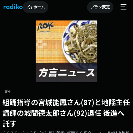
ホーム
プラン変更
6分
組踊指導の宮城能鳳さん(87)と地謡主任
講師の城間德太郎さん(92)退任 後進へ
託す
２０２６・３・２５（水）琉球新報の記事から紹介します。担当は上地和