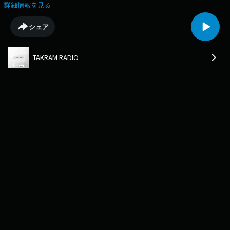
テーマにトークセッションを行います。＜目次＞00:35巡礼中に大きな影
詳細情報を見る
響を受けた本05:27スマホを持たず素足感覚で歩く理由11:52厳しい旅と経
営の類似点14:57旅の始まりでのトラブル18:27旅を辞めないという決断
シェア
24:44旅の中の幸せな２つのハイライト34:35カミーノのゴールに辿り着い
た感覚39:23自分の決断で人生を生きること42:16リスナーへの『問い』＜
ゲストプロフィール＞伊藤 諒（イトウ・リョウ）元Blue Bottle Coffee
TAKRAM RADIO
Japan代表。1982年東京都生まれ。東京大学卒業後、三井物産に入社。資
源分野での物流/投資業務、経理業務を経験し、米国カリフォルニア大学
バークレー校へMBA取得のため留学。留学期間中に米国ブルーボトルコー
ヒーにて日本事業立ち上げサポートのインターンとして勤務後、2016年5
月にブルーボトルコーヒージャパンに入社。事業本部長として製造/物流/
店舗開発等を担当し、2018年から韓国/香港の市場開拓及び事業立ち上げ
も兼任。2020年8月に代表に就任。2024年8月に同社を退職。