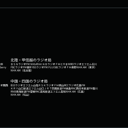
募集中！http://shop.ajimart.net/✏️メッセージあなた
m/efd63cc3-c14a-41a5-9c64-
北陸・甲信越のラジオ局
日本
ＢＳＮラジオ
FM NIIGATA
ＫＮＢラジオ
ＦＭとやま
MROラジオ
エフエム石川
Berry
FBCラジオ
FM福井
YBSラジオ
FM FUJI
SBCラジオ
ＦＭ長野
NHK AM（東京）
NHK AM（名古屋）
中国・四国のラジオ局
ジオ関西
BSSラジオ
エフエム山陰
ＲＳＫラジオ
ＦＭ岡山
RCCラジオ
広島FM
ＫＲＹ山口放送
エフエム山口
ＪＲＴ四国放送
FM徳島
RNC西日本放送
FM香川
RNB南海放送
FM愛媛
RKC高知放送
エフエム高知
NHK AM（広島）
NHK AM（松山）