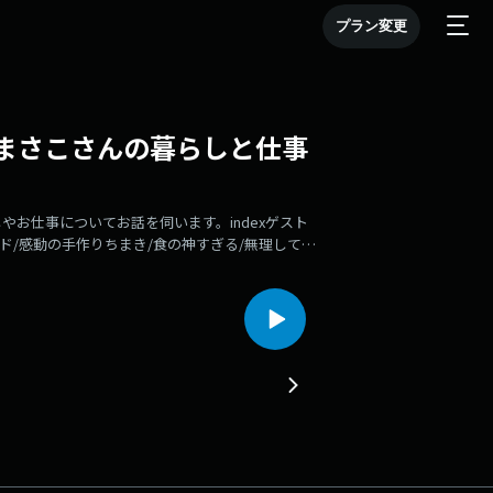
プラン変更
まさこさんの暮らしと仕事
お仕事についてお話を伺います。indexゲスト
ド/感動の手作りちまき/食の神すぎる/無理して食
/いきなり人が来ても大丈夫/生きることを向上さ
愛く整ってる/常に写真に撮れるように/冷蔵庫に何
/暮らしのスイッチはどこへ/まあいいやだったら持
せない/仕事におけるする、しない/ずるいことしな
にしておく/すべてに責任を持つために選ぶ/感情と
ろに運動体/幸せだなと思うときguest伊藤まさこ
まん10個』AJI MARTメンバーシップ「TA Team
副音声 フォローお願いします！Follow us
に新着エピソード配信🍰Instagram / Xポッドキャスト情報や
/twitter.com/ajinafukuonsei🛍️味マート BASE
味しいモノ・楽しいモノを販売中！