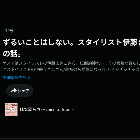
34分
ずるいことはしない。スタイリスト伊藤
の話。
ゲストはスタイリストの伊藤まさこさん。圧倒的憧れ…！その素敵な暮らしや
はスタイリストの伊藤まさこさん/最初の音が気になる/チャチャチャチャズ
べてないかな/かっこいい女グランプリ/気持ちの良い暮らしと仕事について
詳細情報を見る
せていきたい/する、しない。の衝撃/お家がまじホテル/目に入るものが可
もない/物が溜まると心が沈む/平野家記念館/頭の中の理想を現実にする力
シェア
たない方がいい/電子レンジの違和感/もうひとつのお家づくり/敷居は跨が
い/ストッパーまさこが見ている/関わる人が喜ぶ仕事がしたい/敷居を綺麗
の向き合い方/僕”たち”と言ってみたい/人と仕事する喜び/思いがけないとこ
味な副音声 ～voice of food～
Instagram / weeksdays味マートセレクト【hakuraku】『地鶏丹波黒どり
Aji」会員募集中！詳細はこちら・・・・・・・・・・・・・・・・・📣新・味な
onApple Podcasts,Spotify,Amazon Music.🎙️Podcast毎週月曜日
スタジオの様子をお届け！https://www.instagram.com/ajinafukuonsei/https:/
支店公式ショップ。店主 平野紗季子が毎週ポッドキャスト内で紹介する美