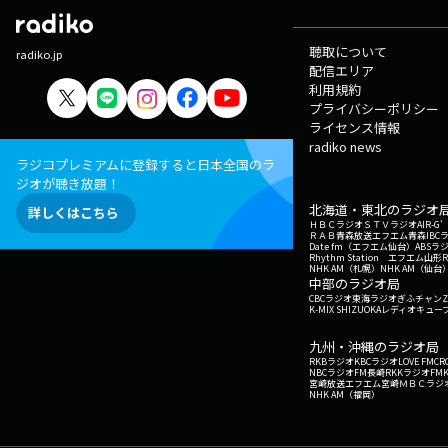
聴取について
radiko.jp
配信エリア
利用規約
プライバシーポリシー
ライセンス情報
radiko news
ラジコプレミアムに登録すると日本全国のラ
ジオが聴き放題！
北海道・東北のラジオ
詳しくはこちら
ＨＢＣラジオ
ＳＴＶラジオ
AIR-
ＲＡＢ青森放送
エフエム青森
IBC
Date fm（エフエム仙台）
ABSラ
Rhythm Station エフエム山形
NHK AM（札幌）
NHK AM（仙台
中部のラジオ局
CBCラジオ
東海ラジオ
ぎふチャン
Z
K-MIX SHIZUOKA
レディオキューブ
九州・沖縄のラジオ局
RKBラジオ
KBCラジオ
LOVE FM
CR
NBCラジオ
FM長崎
RKKラジオ
FM
宮崎放送
エフエム宮崎
ＭＢＣラジ
NHK AM（福岡）