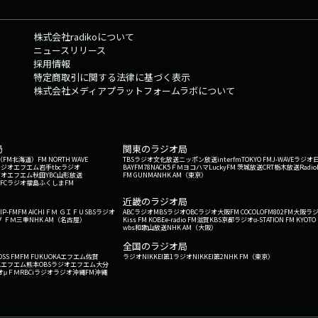
https://shop.ajimart.net🍰AJI MARTメンバーシップ「TA Team Aji」会員
の好きな食べ物の話、お便りはこちらから。https://survey.sonicbowl.cloud/for
株式会社radikoについて
74b8f7c30574/
ニュースリリース
採用情報
特定商取引に関する法律に基づく表示
株式会社メディアプラットフォームラボについて
局
関東のラジオ局
G'（FM北海道）
FM NORTH WAVE
TBSラジオ
文化放送
ニッポン放送
interfm
TOKYO FM
J-WAVE
ラジオ
ラジオ
エフエム岩手
tbcラジオ
BAYFM78
NACK5
ＦＭヨコハマ
LuckyFM 茨城放送
CRT栃木放送
Radio
ジオ
エフエム秋田
YBC山形放送
FM GUNMA
NHK AM（東京）
RFCラジオ福島
ふくしまFM
）
近畿のラジオ局
IP-FM
FM AICHI
ＦＭ ＧＩＦＵ
SBSラジオ
ABCラジオ
MBSラジオ
OBCラジオ大阪
FM COCOLO
FM802
FM大阪
ラ
 ＦＭ三重
NHK AM（名古屋）
Kiss FM KOBE
e-radio FM滋賀
KBS京都ラジオ
α-STATION FM KYOTO
wbs和歌山放送
NHK AM（大阪）
全国のラジオ局
OSS FM
FM FUKUOKA
エフエム佐賀
ラジオNIKKEI第1
ラジオNIKKEI第2
NHK FM（東京）
Kエフエム熊本
OBSラジオ
エフエム大分
オ
μＦＭ
RBCiラジオ
ラジオ沖縄
FM沖縄