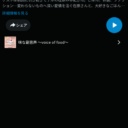
ション…変わらないものへ深い愛情を注ぐ在原さんと、大好きなごはん、
食への愛についてお話していきます。indexゲスト引き続き在原みゆ紀さ
詳細情報を見る
ん/素晴らしい眼差し/ORIGAMIは最高峰のファミレス/普遍的なものが好
き/いつでも帰れる味を愛したい/首相動向/サンドイッチが好き/由緒正し
シェア
きファミレスはパーコーメンが君臨してる説/自分のメインを決める/プリ
ンセスはベル/セーラームーンはマーキュリー/動くORIGAMI在原みゆ紀/普
遍的だけど噛み締めれば味が出る/すべての魅力に理由あり/安心と味と場
味な副音声 ～voice of food～
所を求める/端まで愛します/手土産は半生菓子/じゃない方/韓国のカルグ
クス/TYONの魅力/最初から最後までビール/味名フレンズ永久会員guest
在原みゆ紀（モデル）Instagramshop紀文堂（麻布十番）TYON（代々
木）味マートセレクト【Chocolatier YASUHIRO SENO】『シェフのおまか
せボンボンショコラ』・・・・・・・・・・・・・・・・・📣新・味な副
音声 フォローお願いします！Follow us onApple
Podcasts,Spotify,Amazon Music.🎙️Podcast毎週月曜日に新着エピソード
配信🍰Instagram / Xポッドキャスト情報やスタジオの様子をお届け！
https://www.instagram.com/ajinafukuonsei/https://twitter.com/ajinafuku
🛍️味マート BASE支店公式ショップ。店主 平野紗季子が毎週ポッドキャス
ト内で紹介する美味しいモノ・楽しいモノを販売中！
https://shop.ajimart.net🍰AJI MARTメンバーシップ「TA Team Aji」会員募
集中！http://shop.ajimart.net/✏️メッセージあなたの好きな食べ物の話、
お便りはこちらから。https://survey.sonicbowl.cloud/form/efd63cc3-
c14a-41a5-9c64-74b8f7c30574/